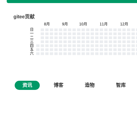
gitee贡献
资讯
博客
造物
智库