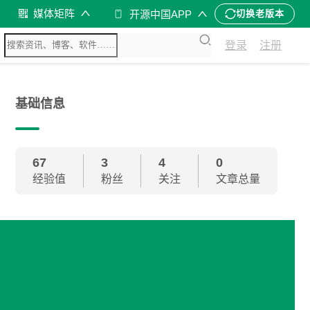
媒体矩阵
开源中国APP
切换老版本
登录
注册
基础信息
67
3
4
0
经验值
粉丝
关注
文章总量