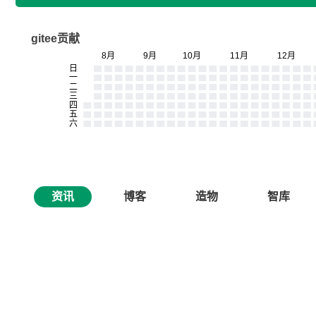
gitee贡献
资讯
博客
造物
智库