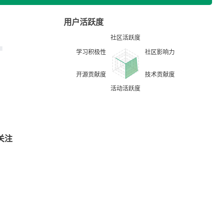
用户活跃度
关注