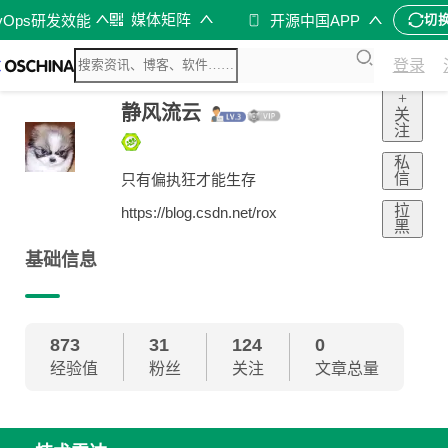
媒体矩阵
vOps研发效能
开源中国APP
切
登录
+
静风流云
关
注
私
信
只有偏执狂才能生存
拉
https://blog.csdn.net/rox
黑
基础信息
873
31
124
0
经验值
粉丝
关注
文章总量