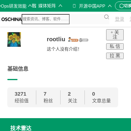
媒体矩阵
vOps研发效能
开源中国APP
切
登录
+ 关
注
rootliu
私 信
这个人没有介绍！
拉 黑
基础信息
3271
7
2
0
经验值
粉丝
关注
文章总量
技术雷达