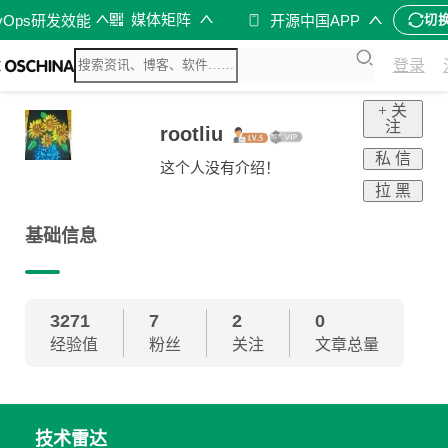
媒体矩阵
vOps研发效能
开源中国APP
切
登录
+ 关
注
rootliu
私 信
这个人没有介绍！
拉 黑
基础信息
3271
7
2
0
经验值
粉丝
关注
文章总量
技术雷达