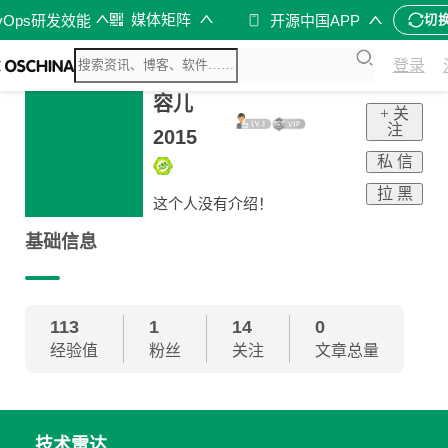
媒体矩阵
vOps研发效能
开源中国APP
切
登录
容儿
+ 关
注
2015
私 信
拉 黑
这个人没有介绍！
基础信息
113
1
14
0
经验值
粉丝
关注
文章总量
技术雷达