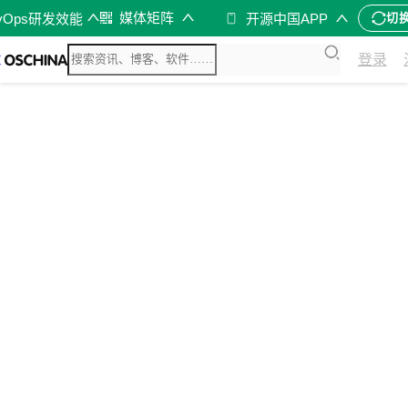
媒体矩阵
vOps研发效能
开源中国APP
切
登录