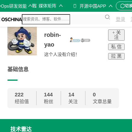
媒体矩阵
vOps研发效能
开源中国APP
切
登录
+ 关
robin-
注
yao
私 信
这个人没有介绍！
拉 黑
基础信息
222
144
14
0
经验值
粉丝
关注
文章总量
技术雷达