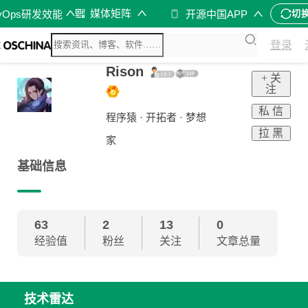
媒体矩阵
vOps研发效能
开源中国APP
切
登录
Rison
+ 关
注
私 信
程序猿 · 开拓者 · 梦想
拉 黑
家
基础信息
63
2
13
0
经验值
粉丝
关注
文章总量
技术雷达