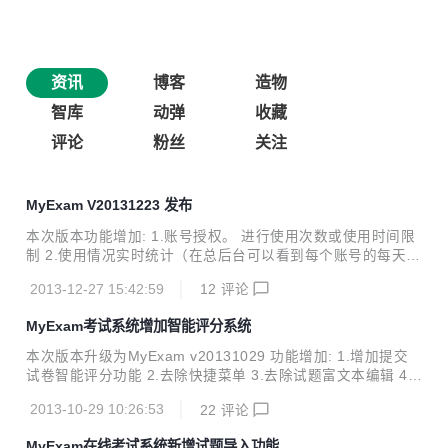
资讯
博客
造物
智库
动弹
收藏
评论
粉丝
关注
MyExam V20131223 发布
本次版本功能增加: 1.账号授权。 进行使用次数或使用时间限
制 2.使用情况实时统计（在总后台可以看到每个账号的每天的
登陆时间和做题对错的情况） 3.Excel文件适合把题库一键导
2013-12-27 15:42:59
12
评论
入 4.试题后面可每位学员自己添加备注发给总管理员（普通会
员做题的时间可以给总管理员发站内信的形式来说明自己对这
MyExam考试系统增加智能评分系统
道题的看法或者意见，总管理员可以在题的下面做备注说明这
个题的解析方法。） 演示demo：http://www.ricesoft.com/m
本次版本升级为MyExam v20131029 功能增加: 1.增加提交
yexam MyExam简介： 一款优秀的国产开源考试系统，开源
试卷智能评分功能 2.去除快捷菜单 3.去除试题富文本编辑 4.
的国产考试系统在国内几乎很少，欧美国家的开源考试系统又
隐藏菜单自定义 5，数据库权限表序列化，优化性能 修复BU
大多不适合国人的使用习惯，所以这款由国人开发的适合国...
2013-10-29 10:26:53
22
评论
G: 1.试题答案数据库插入BUG 2.新建角色Dtree BUG 3.修复
考试选题BUG 演示地址:www.ricesoft.com/myexam 账号：
MyExam在线考试系统新增试题导入功能