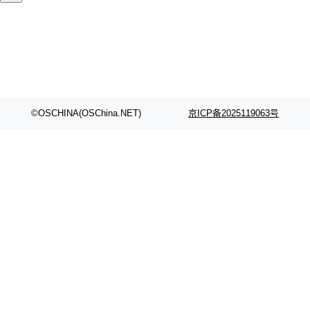
©OSCHINA(OSChina.NET)
京ICP备2025119063号