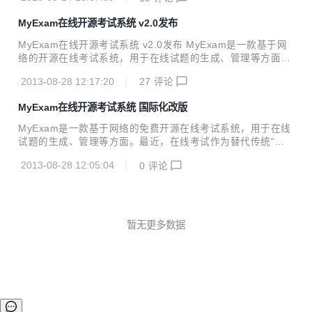
诚挚的谢意，MyExam是大家共同学习的资源，开源免费。 本
次修改主要有：1.兼容IE系列、360浏览器、火狐、chrom浏
MyExam在线开源考试系统 v2.0发布
览器 2.增加缓存配置，对于频繁的数据库查询做了代码缓存以
及前台页面的页面缓存，以此来提高用户体验。 MyExam简
MyExam在线开源考试系统 v2.0发布 MyExam是一款基于网
介：一款优秀的国产开源考试系统，开源的国产考试系统在国
络的开源在线考试系统，用于在线试题的生成、管理等方面。
内几乎很少，欧美国家的开源考试系统又大多不适合国人的使
最近，在线考试作为替代传统“纸笔考试”的一种方法逐步在很
用习惯，所以这款由国人开发的适合国人使用习惯的考试系统
2013-08-28 12:17:20
27
评论
多学 校和企 业流行起来，这种方法能够大大简化整个考试流
非常具有参考和学习价值。随...
程，将出题、考试、管理、阅卷等常规过程一并纳入一个系统
MyExam在线开源考试系统 国际化改版
中，不仅减少了人力，而且极大的提高了整个效率和考 试结果
的可信度。 本次版本更新主要是一些功能的大的改动和网友所
MyExam是一款基于网络的免费开源在线考试系统，用于在线
提的BUG修复 1.增加支持10国语言的动态国际化 2.试题和试
试题的生成、管理等方面。最近，在线考试作为替代传统“纸
卷导入导出的完善 3.邮件功能 4.短信功能 5，考试人员的时间
笔考试”的一种方法逐步在很多学校和企 业流行起来，这种方
分配gantt图 6.考试日程的WdCalender图 7.增加自定义快...
2013-08-28 12:05:04
0
评论
法能够大大简化整个考试流程，将出题、考试、管理、阅卷等
常规过程一并纳入一个系统中，不仅减少了人力，而且极大的
提高了整个效率和考 试结果的可信度。 本次改版，增加了国
际化功能，支持简繁体中文在内的，包括英语、西班牙语、德
语、法语、日本语、韩语、俄语、阿拉伯语在内的最常见的十
暂无更多数据
种语言切换。欢迎大家下载使用，使之成为最为公众化的开源
软件