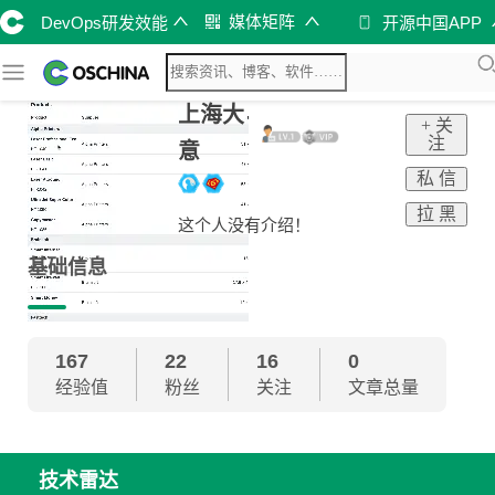
媒体矩阵
DevOps研发效能
开源中国APP
上海大
+ 关
注
意
私 信
拉 黑
这个人没有介绍！
基础信息
167
22
16
0
经验值
粉丝
关注
文章总量
技术雷达