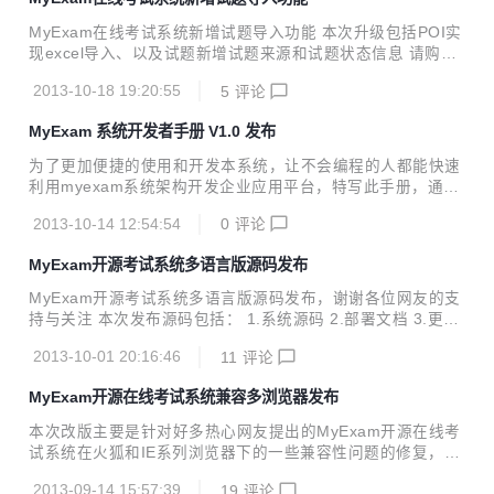
学生： student Chenyi!1234 老师： teacher Chenyi!1234
管理员： teacher Chenyi!1234 请联系作者升级！
MyExam在线考试系统新增试题导入功能 本次升级包括POI实
现excel导入、以及试题新增试题来源和试题状态信息 请购买
源码的客户联系作者QQ：879786154，以便提供升级war包
2013-10-18 19:20:55
5
评论
和数据库文件，如不急于升级，也可等下期试题导出功能完善
后，一并升级。 演示demo：http://www.ricesoft.com/myexa
MyExam 系统开发者手册 V1.0 发布
m MyExam简介： 一款优秀的国产开源考试系统，开源的国
产考试系统在国内几乎很少，欧美国家的开源考试系统又大多
为了更加便捷的使用和开发本系统，让不会编程的人都能快速
不适合国人的使用习惯，所以这款由国人开发的适合国人使用
利用myexam系统架构开发企业应用平台，特写此手册，通过
习惯的考试系统非常具有参考和学习价值。随着网络在广大中
规范化的操作流程和图文资料，为用户提供高效、优质、及时
国的普及，以后在线或者网页考试，市场巨大。当然相对...
2013-10-14 12:54:54
0
评论
的开发指导。同时为编程爱好者提供一个丰富多彩的开发平
台，学到更多java编程的至少，使编程彻底成为一件非常有趣
MyExam开源考试系统多语言版源码发布
的事情。 文档地址：http://pan.baidu.com/s/145mcE 演示d
emo：http://www.ricesoft.com/myexam MyExam简介： 一
MyExam开源考试系统多语言版源码发布，谢谢各位网友的支
款优秀的国产开源考试系统，开源的国产考试系统在国内几乎
持与关注 本次发布源码包括： 1.系统源码 2.部署文档 3.更新
很少，欧美国家的开源考试系统又大多不适合国人的使用习
文档 新增功能： 1.修复了浏览器兼容问题 2.修复数据库报错
惯，所以这款由国人开发的适合国人使用习惯...
2013-10-01 20:16:46
11
评论
和转换问题，系统直接复制tomcat目录里即可运行 3.修改了
试题提交中的空指针BUG 4.修复了heard.js文件中jquery版本
MyExam开源在线考试系统兼容多浏览器发布
冲突的BUG 效果图如下： 下载地址：http://pan.baidu.com/
s/1rDkxS 演示demo：http://www.ricesoft.com/myexam My
本次改版主要是针对好多热心网友提出的MyExam开源在线考
Exam简介： 一款优秀的国产开源考试系统，开源的国产考试
试系统在火狐和IE系列浏览器下的一些兼容性问题的修复，同
系统在国内几乎很少，欧美国家的开源考试系统...
时再次对于那些对于MyExam不断完善提出宝贵建议网友表示
2013-09-14 15:57:39
19
评论