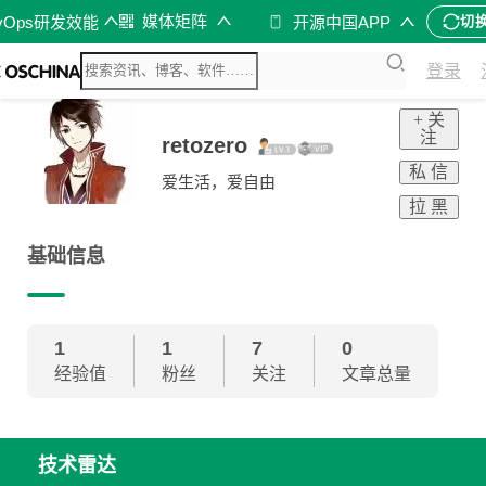
媒体矩阵
vOps研发效能
开源中国APP
切
登录
+ 关
注
retozero
私 信
爱生活，爱自由
拉 黑
基础信息
1
1
7
0
经验值
粉丝
关注
文章总量
技术雷达