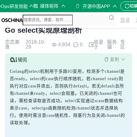
媒体矩阵
vOps研发效能
开源中国APP
切
登录
Go select实现原理剖析
恋恋美
2018-10-
收录
服务
专
4,934
0
食
29
于
端
区
复制
Golang的select机制用于多路IO复用，检测多个channel是
否ready。select的case执行顺序随机，若channel ready则
执行对应case并退出，否则执行default。若无default且所
有channel未ready，select会阻塞。已关闭的channel也可
读，需检查读取是否成功。select实现通过scase数据结构
表示case，selectgo函数随机检测channel状态并选择执
行。使用时需注意case随机性、阻塞行为及关闭channel的
读取处理。