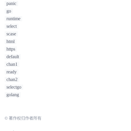
panic
go
runtime
select
scase
html
https
default
chan1
ready
chan2
selectgo
golang
© 著作权归作者所有