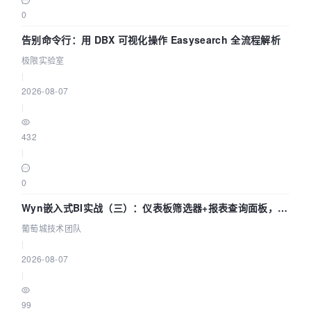
0
告别命令行：用 DBX 可视化操作 Easysearch 全流程解析
极限实验室
|
2026-08-07
|
432
|
0
Wyn嵌入式BI实战（三）：仪表板筛选器+报表查询面板，参
数联动全闭环
葡萄城技术团队
|
2026-08-07
|
99