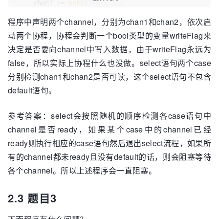
    chan1 := 
make
(
chan
int
)

    chan2 := 
make
(
chan
int
)

程序中声明两个channel，分别为chan1和chan2，依次启
动两个协程，协程会判断一个bool类型的变量writeFlag来
    writeFlag := 
false
go
func
()
 {

决定是否要向channel中写入数据，由于writeFlag永远为
for
 {

false，所以实际上协程什么也没做。select语句两个case
if
 writeFlag {

分别检测chan1和chan2是否可读，这个select语句不包含
                chan1 <- 
1
default语句。
            }

            time.Sleep(time.Second)

        }

参考答案：select会按照随机的顺序检测各case语句中
    }()

channel是否ready，如果某个case中的channel已经
ready则执行相应的case语句然后退出select流程，如果所
go
func
()
 {

for
 {

有的channel都未ready且没有default的话，则会阻塞等待
if
 writeFlag {

各个channel。所以上述程序会一直阻塞。
                chan2 <- 
1
            }

2.3 题目3
            time.Sleep(time.Second)

        }

    }()
