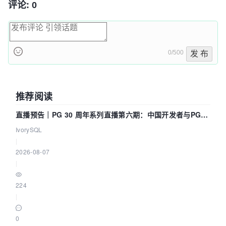
评论: 0
0/500
发 布
推荐阅读
直播预告｜PG 30 周年系列直播第六期：中国开发者与PG内
核——我们改得动吗？我们贡献了什么？
IvorySQL
|
2026-08-07
|
224
|
0