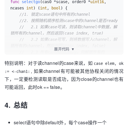
func
selectgo
(cas0 *scase, order0 *
uint16
, 
ncases 
int
)
 (
int
, 
bool
) {

//1. 锁定scase语句中所有的channel
//2. 按照随机顺序检测scase中的channel是否ready
//   2.1 如果case可读，则读取channel中数据，解
锁所有的channel，然后返回(case index, true)
//   2.2 如果case可写，则将数据写入channel，解
锁所有的channel，然后返回(case index, false)
展开代码
▼
//   2.3 所有case都未ready，则解锁所有的
channel，然后返回（default index, false）
特别说明：对于读channel的case来说，如
case elem, ok
//3. 所有case都未ready，且没有default语句
, 如果channel有可能被其他协程关闭的情况
//   3.1 将当前协程加入到所有channel的等待队列
:= <-chan1:
//   3.2 当将协程转入阻塞，等待被唤醒
下，一定要检测读取是否成功，因为close的channel也有
//4. 唤醒后返回channel对应的case index
可能返回，此时ok == false。
//   4.1 如果是读操作，解锁所有的channel，然后
返回(case index, true)
4. 总结
//   4.2 如果是写操作，解锁所有的channel，然后
返回(case index, false)
select语句中除default外，每个case操作一个