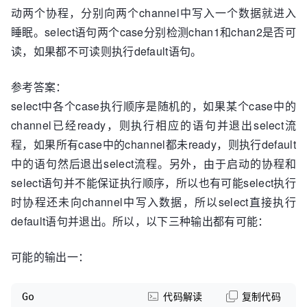
动两个协程，分别向两个channel中写入一个数据就进入
go
func
()
 {

        chan1 <- 
1
睡眠。select语句两个case分别检测chan1和chan2是否可
        time.Sleep(
5
 * time.Second)

读，如果都不可读则执行default语句。
    }()

参考答案：
go
func
()
 {

        chan2 <- 
1
select中各个case执行顺序是随机的，如果某个case中的
        time.Sleep(
5
 * time.Second)

channel已经ready，则执行相应的语句并退出select流
    }()

程，如果所有case中的channel都未ready，则执行default
中的语句然后退出select流程。另外，由于启动的协程和
select
 {

case
 <-chan1:

select语句并不能保证执行顺序，所以也有可能select执行
        fmt.Println(
"chan1 ready."
)

时协程还未向channel中写入数据，所以select直接执行
case
 <-chan2:

default语句并退出。所以，以下三种输出都有可能：
        fmt.Println(
"chan2 ready."
)

default
:

        fmt.Println(
"default"
)

可能的输出一：
    }

Go
代码解读
复制代码
    fmt.Println(
"main exit."
)
