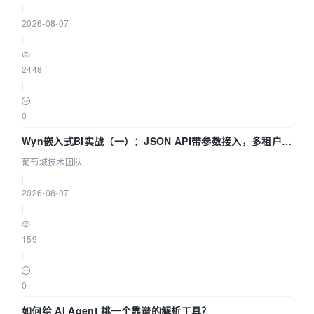
|
2026-08-07
|
2448
|
0
Wyn嵌入式BI实战（一）：JSON API带参数接入，多租户数
据源配置指南 | 葡萄城技术团队
葡萄城技术团队
|
2026-08-07
|
159
|
0
如何给 AI Agent 挑一个靠谱的解析工具？