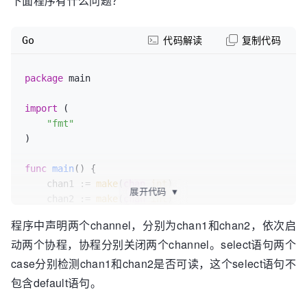
下面程序有什么问题？
select
 {

Go
代码解读
复制代码
case
 <-chan1:

        fmt.Println(
"chan1 ready."
)

case
 <-chan2:

package
 main

        fmt.Println(
"chan2 ready."
)

    }

import
 (

"fmt"
    fmt.Println(
"main exit."
)

)

}

func
main
()
 {

    chan1 := 
make
(
chan
int
)

展开代码
▼
    chan2 := 
make
(
chan
int
)

程序中声明两个channel，分别为chan1和chan2，依次启
go
func
()
 {

动两个协程，协程分别关闭两个channel。select语句两个
close
(chan1)

    }()

case分别检测chan1和chan2是否可读，这个select语句不
包含default语句。
go
func
()
 {

close
(chan2)
