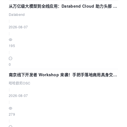
从万亿级大模型到全线应用：Databend Cloud 助力头部 AI
企业构建全链路 Trace 数据管道
Databend
|
2026-08-07
|
195
|
0
南京线下开发者 Workshop 来袭！手把手落地商用具身交互
智能 Agent 应用
哈哈欧尼OSC
|
2026-08-07
|
279
|