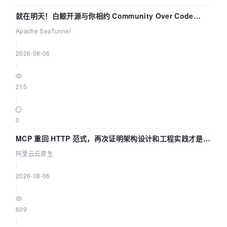
就在明天！白鲸开源与你相约 Community Over Code
Asia 2026 主题演讲！
Apache SeaTunnel
|
2026-08-06
|
215
|
0
MCP 重回 HTTP 范式，再次证明架构设计和工程实践才是稀
缺资源
阿里云云原生
|
2026-08-06
|
609
|