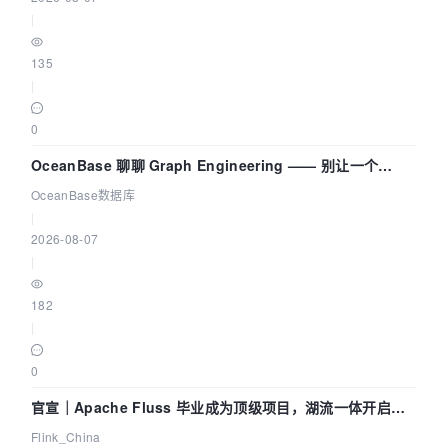
|
135
|
0
OceanBase 聊聊 Graph Engineering —— 别让一个
Agent 既当运动员又
OceanBase数据库
|
2026-08-07
|
182
|
0
官宣｜Apache Fluss 毕业成为顶级项目，湖流一体开启
Agentic Lake 全面实时化时代
Flink_China