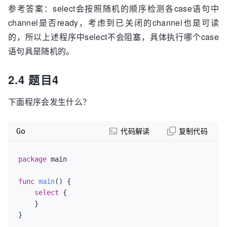
参考答案：select会按照随机的顺序检测各case语句中
    }()

channel是否ready，考虑到已关闭的channel也是可读
select
 {

的，所以上述程序中select不会阻塞，具体执行哪个case
case
 <-chan1:

语句具是随机的。
        fmt.Println(
"chan1 ready."
)

case
 <-chan2:

2.4 题目4
        fmt.Println(
"chan2 ready."
)

    }

下面程序会发生什么？
    fmt.Println(
"main exit."
)

}

Go
代码解读
复制代码
package
 main

func
main
()
 {

select
 {

    }

}
