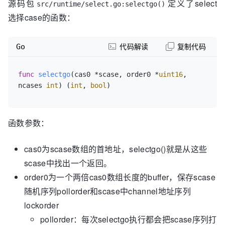
源码包
定义了select
src/runtime/select.go:selectgo()
选择case的函数：
Go
代码解读
复制代码
func
selectgo
(cas0 *scase, order0 *
uint16
, 
ncases 
int
)
 (
int
, 
bool
函数参数：
cas0为scase数组的首地址，selectgo()就是从这些
scase中找出一个返回。
order0为一个两倍cas0数组长度的buffer，保存scase
随机序列pollorder和scase中channel地址序列
lockorder
pollorder：每次selectgo执行都会把scase序列打