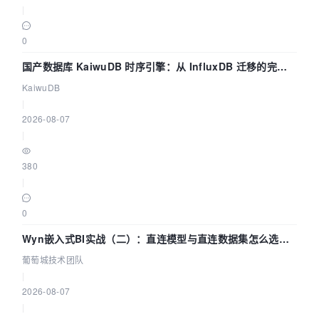
|
0
国产数据库 KaiwuDB 时序引擎：从 InfluxDB 迁移的完整
技术路径
KaiwuDB
|
2026-08-07
|
380
|
0
Wyn嵌入式BI实战（二）：直连模型与直连数据集怎么选，
参数为什么不生效？| 葡萄城技术团队
葡萄城技术团队
|
2026-08-07
|