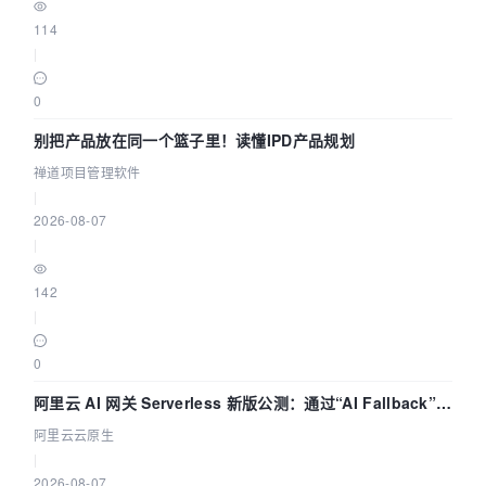
114
|
0
别把产品放在同一个篮子里！读懂IPD产品规划
禅道项目管理软件
|
2026-08-07
|
142
|
0
阿里云 AI 网关 Serverless 新版公测：通过“AI Fallback”与
拓扑可视化构建 AI 流量治理底座
阿里云云原生
|
2026-08-07