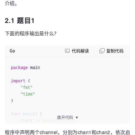
介绍。
2.1 题目1
下面的程序输出是什么？
Go
代码解读
复制代码
package
 main

import
 (

"fmt"
"time"
)

func
main
()
 {

展开代码
▼
    chan1 := 
make
(
chan
int
)

    chan2 := 
make
(
chan
int
)

程序中声明两个channel，分别为chan1和chan2，依次启