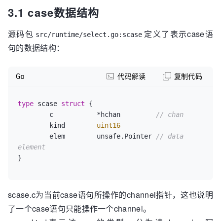
3.1 case数据结构
源码包
定义了表示case语
src/runtime/select.go:scase
句的数据结构：
Go
代码解读
复制代码
type
 scase 
struct
 {

	c           *hchan         
// chan
	kind        
uint16
	elem        unsafe.Pointer 
// data 
element
scase.c为当前case语句所操作的channel指针，这也说明
了一个case语句只能操作一个channel。