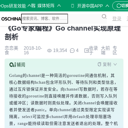
媒体矩阵
vOps研发效能
开源中国APP
切
登录
《Go专家编程》Go channel实现原理
剖析
恋恋美
2018-10-
收录
大前
专
19,354
4
食
16
于
端
区
复制
Golang的channel是一种简洁的goroutine间通信机制，其
核心数据结构hchan包含环形队列、等待队列和类型信息，
通过互斥锁保证并发安全。向channel写数据时，若存在等
待接收的goroutine则直接唤醒并传递数据，否则写入队列
或缓冲区；读数据时则类似处理。关闭channel会唤醒接收
者并使发送者panic。单向channel通过类型限定实现读写
隔离，select可监控多channel并用default处理非阻塞场
景，range能持续读取但需注意发送者退出的处理。整个机