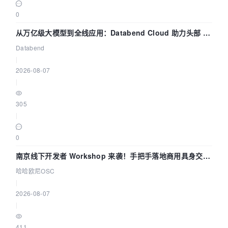
0
从万亿级大模型到全线应用：Databend Cloud 助力头部 AI
企业构建全链路 Trace 数据管道
Databend
|
2026-08-07
|
305
|
0
南京线下开发者 Workshop 来袭！手把手落地商用具身交互
智能 Agent 应用
哈哈欧尼OSC
|
2026-08-07
|
411