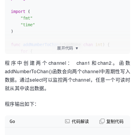
import
 (

"fmt"
"time"
)

func
addNumberToChan
(chanName 
chan
int
)
 {

展开代码
▼
for
 {

        chanName <- 
1
程序中创建两个channel： chan1和chan2。函数
        time.Sleep(
1
 * time.Second)

addNumberToChan()函数会向两个channel中周期性写入
    }

}

数据。通过select可以监控两个channel，任意一个可读时
就从其中读出数据。
func
main
()
 {

var
 chan1 = 
make
(
chan
int
, 
10
)

程序输出如下：
var
 chan2 = 
make
(
chan
int
, 
10
)

go
 addNumberToChan(chan1)

Go
代码解读
复制代码
go
 addNumberToChan(chan2)
