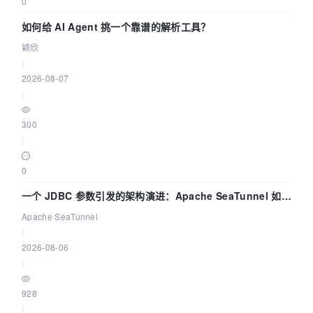
0
如何给 AI Agent 挑一个靠谱的解析工具？
颖欣
|
2026-08-07
|
300
|
0
一个 JDBC 参数引发的架构演进：Apache SeaTunnel 如何
解决数据同步中的“定时 Flush”难题
Apache SeaTunnel
|
2026-08-06
|
928
|