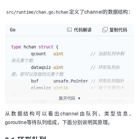
定义了channel的数据结构：
src/runtime/chan.go:hchan
Go
代码解读
复制代码
type
 hchan 
struct
 {

	qcount   
uint
// 当前队列中剩
余元素个数
	dataqsiz 
uint
// 环形队列长
度，即可以存放的元素个数
	buf      unsafe.Pointer 
// 环形队列指针
	elemsize 
uint16
// 每个元素的大
小
展开代码
▼
	closed   
uint32
// 标识关闭状态
	elemtype *_type         
// 元素类型
从数据结构可以看出channel由队列、类型信息、
	sendx    
uint
// 队列下标，指
goroutine等待队列组成，下面分别说明其原理。
示元素写入时存放到队列中的位置
	recvx    
uint
// 队列下标，指
示元素从队列的该位置读出