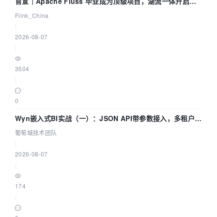
官宣｜Apache Fluss 毕业成为顶级项目，湖流一体开启
Agentic Lake 全面实时化时代
Flink_China
|
2026-08-07
|
3504
|
0
Wyn嵌入式BI实战（一）：JSON API带参数接入，多租户数
据源配置指南 | 葡萄城技术团队
葡萄城技术团队
|
2026-08-07
|
174
|