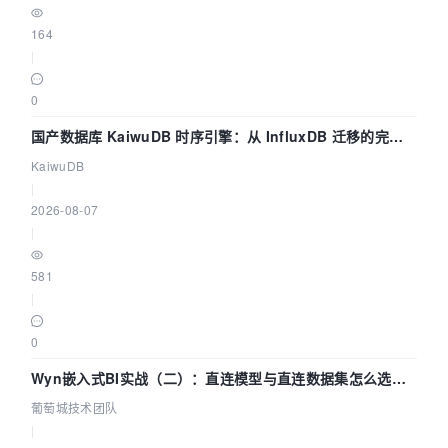
164
|
0
国产数据库 KaiwuDB 时序引擎：从 InfluxDB 迁移的完整
技术路径
KaiwuDB
|
2026-08-07
|
581
|
0
Wyn嵌入式BI实战（二）：直连模型与直连数据集怎么选，
参数为什么不生效？| 葡萄城技术团队
葡萄城技术团队
|