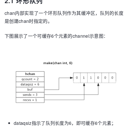
2.1 环形队列
	recvq    waitq          
// 等待读消息的
goroutine队列
chan内部实现了一个环形队列作为其缓冲区，队列的长度
	sendq    waitq          
// 等待写消息的
是创建chan时指定的。
goroutine队列
	lock mutex              
// 互斥锁，chan
不允许并发读写
下图展示了一个可缓存6个元素的channel示意图：
dataqsiz指示了队列长度为6，即可缓存6个元素；