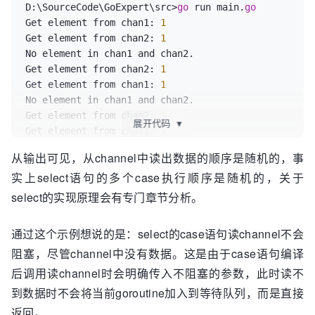
for
 {

D:\SourceCode\GoExpert\src>
go
 run main.
go
select
 {

Get element from chan1: 
1
case
 e := <- chan1 :

Get element from chan2: 
1
            fmt.Printf(
"Get element from chan1: 
No element in chan1 and chan2.

%d\n"
, e)

Get element from chan2: 
1
case
 e := <- chan2 :

Get element from chan1: 
1
            fmt.Printf(
"Get element from chan2: 
No element in chan1 and chan2.

%d\n"
, e)

Get element from chan2: 
1
展开代码
▼
default
:

Get element from chan1: 
1
            fmt.Printf(
"No element in chan1 and 
No element in chan1 and chan2.

从输出可见，从channel中读出数据的顺序是随机的，事
chan2.\n"
)

实上select语句的多个case执行顺序是随机的，关于
            time.Sleep(
1
 * time.Second)

        }

select的实现原理会有专门章节分析。
    }

通过这个示例想说的是：select的case语句读channel不会
阻塞，尽管channel中没有数据。这是由于case语句编译
后调用读channel时会明确传入不阻塞的参数，此时读不
到数据时不会将当前goroutine加入到等待队列，而是直接
返回。