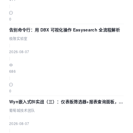
|
0
告别命令行：用 DBX 可视化操作 Easysearch 全流程解析
极限实验室
|
2026-08-07
|
686
|
0
Wyn嵌入式BI实战（三）：仪表板筛选器+报表查询面板，参
数联动全闭环
葡萄城技术团队
|
2026-08-07
|