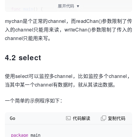
展开代码
▼
func
main
()
 {

var
 mychan = 
make
(
chan
int
, 
10
)

mychan是个正常的channel，而readChan()参数限制了传
入的channel只能用来读，writeChan()参数限制了传入的
    writeChan(mychan)

    readChan(mychan)

channel只能用来写。
4.2 select
使用select可以监控多channel，比如监控多个channel，
当其中某一个channel有数据时，就从其读出数据。
一个简单的示例程序如下：
Go
代码解读
复制代码
package
 main
