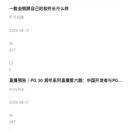
一款会照顾自己的软件长什么样
乒乓狂魔
|
2026-08-10
|
227
|
0
直播预告｜PG 30 周年系列直播第六期：中国开发者与PG内
核——我们改得动吗？我们贡献了什么？
IvorySQL
|
2026-08-07
|
387
|