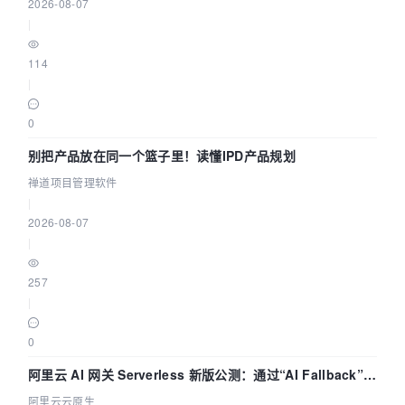
2026-08-07
|
114
|
0
别把产品放在同一个篮子里！读懂IPD产品规划
禅道项目管理软件
|
2026-08-07
|
257
|
0
阿里云 AI 网关 Serverless 新版公测：通过“AI Fallback”与
拓扑可视化构建 AI 流量治理底座
阿里云云原生