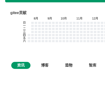
gitee贡献
资讯
博客
造物
智库