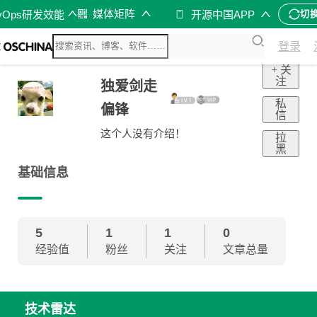
媒体矩阵
vOps研发效能
开源中国APP
切
登录
+ 关
注
独爱剑走
私
偏锋
信
这个人没有介绍！
拉
黑
基础信息
5
1
1
0
经验值
粉丝
关注
文章总量
技术雷达