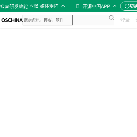
媒体矩阵
vOps研发效能
开源中国APP
切
登录