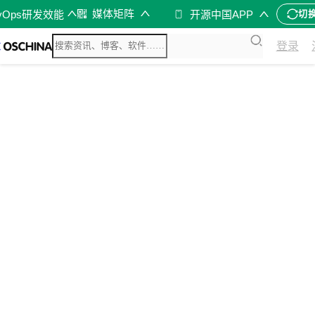
媒体矩阵
vOps研发效能
开源中国APP
切
登录