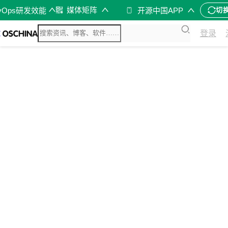
媒体矩阵
vOps研发效能
开源中国APP
切
登录