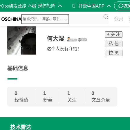
媒体矩阵
vOps研发效能
开源中国APP
切
登录
+ 关注
何大湿
私 信
这个人没有介绍！
拉 黑
基础信息
0
1
1
0
经验值
粉丝
关注
文章总量
技术雷达