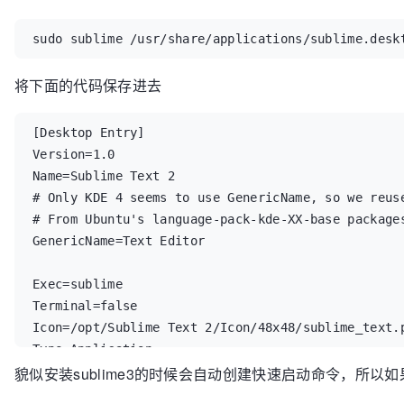
sudo sublime /usr/share/applications/sublime.desk
将下面的代码保存进去
[Desktop Entry]

Version=1.0

Name=Sublime Text 2

# Only KDE 4 seems to use GenericName, so we reuse
# From Ubuntu's language-pack-kde-XX-base packages
GenericName=Text Editor

Exec=sublime

Terminal=false

Icon=/opt/Sublime Text 2/Icon/48x48/sublime_text.p
Type=Application

貌似安装sublime3的时候会自动创建快速启动命令，所以
Categories=TextEditor;IDE;Development

X-Ayatana-Desktop-Shortcuts=NewWindow
