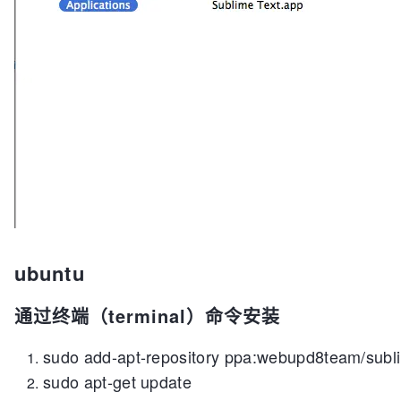
ubuntu
通过终端（terminal）命令安装
sudo add-apt-repository ppa:webupd8team
/
subl
sudo apt-get update