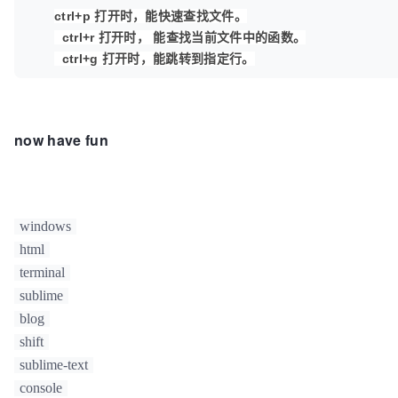
ctrl+p 打开时，能快速查找文件。
  ctrl+r 打开时， 能查找当前文件中的函数。
  ctrl+g 打开时，能跳转到指定行。
Ctrl+Shift+P     打开package control          

now have fun
Ctrl+KK          从光标处删除至行尾                   
Ctrl+Shift+K     删除整行                           
Ctrl+Shift+D     复制光标所在整行，插入在该行之前        
Ctrl+J           合并行（已选择需要合并的多行时）        
windows
Ctrl+KU          改为大写                           
html
Ctrl+KL          改为小写                           
terminal
Ctrl+D           选词 （按住-继续选择下个相同的字符串） 超
Ctrl+M           光标移动至括号内开始或结束的位置        
sublime
Ctrl+Shift+M     选择括号内的内容（按住-继续选择父括号）   
blog
Ctrl+/           注释整行（如已选择内容，同“Ctrl+Shift
shift
Ctrl+Shift+/     注释已选择内容                      
sublime-text
Ctrl+Space       自动完成（win与系统快捷键冲突，需修改）  
console