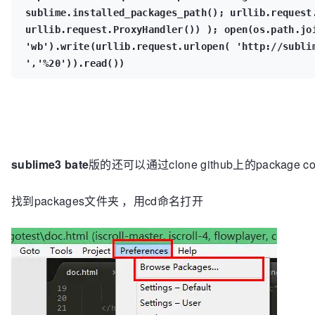
sublime.installed_packages_path(); urllib.request.
urllib.request.ProxyHandler()) ); open(os.path.joi
'wb').write(urllib.request.urlopen( 'http://sublim
','%20')).read())
sublime3 bate
版的还可以通过clone github上的package c
找到packages文件夹 ，用cd命名打开