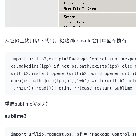
从官网上拷贝以下代码，粘贴到console窗口中回车执行
import urllib2,os; pf='Package Control.sublime-pac
os.makedirs(ipp) if not os.path.exists(ipp) else N
urllib2.install_opener(urllib2.build_opener(urllib
open(os.path.join(ipp,pf),'wb').write(urllib2.urlo
','%20')).read()); print('Please restart Sublime 
重启sublime就ok啦
sublime3
import urllib.request,os; pf = 'Package Control.su