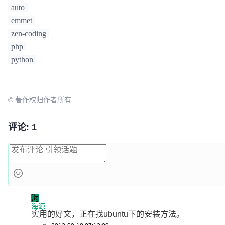
Ctrl+Z           撤销                              
auto
Ctrl+Y           恢复撤销                           
emmet
Ctrl+Shift+V      粘贴并自动缩进（其它兄弟写的，实测w
zen-coding
Ctrl+M           光标跳至对应的括号                   
php
Alt+.            闭合当前标签                        
python
Ctrl+Shift+A     选择光标位置父标签对儿                
Ctrl+Shift+[     折叠代码                           
Ctrl+Shift+]     展开代码                           
Ctrl+KT          折叠属性                           
© 著作权归作者所有
Ctrl+K0          展开所有                           
Ctrl+U           软撤销                            
评论: 1
Ctrl+T           词互换                            
Tab              缩进                              
Shift+Tab        去除缩进                           
Ctrl+Shift+UP    与上行互换                         
Ctrl+Shift+DOWN  与下行互换                         
Ctrl+K Backspace 从光标处删除至行首                   
海
Ctrl+Enter       插入行后                           
海源
实用的好文，正在找ubuntu下的安装方法。 
Ctrl+Shift Enter 插入行前                           