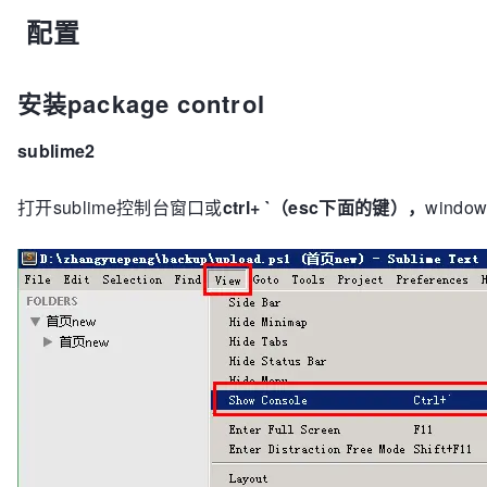
配置
[NewWindow Shortcut Group]

Name=New Window

Exec=sublime -n

安装package control
TargetEnvironment=Unity
sublime2
打开sublime控制台窗口或
ctrl+
`（esc下面的键），
win