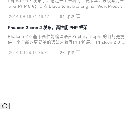
PhpStorm 8 发布了，这是一个全新的主要版本，该版本完全
支持 PHP 5.6；支持 Blade template engine, WordPress, a
nd Drupal 8；支持 Behat；支持 Remote PHP interpreter
2014-09-16 21:48:47
64
评论
s；调试和测试的改进；支持 AngularJS, spy-js (a JavaScrip
t and Node.js tracing tool), Grunt (a JavaScript task runne
Phalcon 2 beta 2 发布，高性能 PHP 框架
r), PhoneGap/Cordova, Bower, gulp.js, CucumberJS, post
fix templates fo...
Phalcon 2.0 基于高性能编译语言Zephir，Zephir的目的是提
供一个全新的更简单的语法来编写PHP扩展。 Phalcon 2.0 b
eta 2 实现了大部分 Phalcom 1.x 的功能，同时通过了 Travis
2014-08-29 14:25:21
26
评论
大量重要的测试！ 详情请看：http://blog.phalconphp.com/
PhalconPHP 是一个使用 C 扩展开发的 PHP Web 框架，提
供高性能和低资源占用。 Phalcon 是一个开源的、全堆栈的
PHP 5 框架，使用 C 扩展编写，专门为高性能优化。无需学
习和使用 C 语言，所有函数都以 PHP 类的方式曾现。Phalco
n 是一个松耦合...