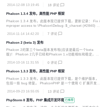
版本，包括大约 90 个新特性和 bug 修复。完整改进列表请看
2014-12-08 13:19:45
18
评论
更新日志。除了代码改进，还有大量的文档改进，特别是 Defi
nitive Guide to Yii 2.0 被翻译成了多种语言。 值得关注的改
Phalcon 1.3.4 发布，高性能 PHP 框架
进如下： 强制 Asset 转换 选择子查询 Flushing 模式缓存 AJ
AX 防止 CSS 重载 Helpers 增强 Bootstroop 扩展增强 Mong
Phalcon 1.3.4 发布，此版本现已提供下载，更新记录： Fix i
oDB 扩展增强 Redis 扩展增强...
mproper access to \Phalcon\Debug::$_charset (#2840) Fi
x segfault in Phalcon\Mvc\Collection when an invalid para
2014-11-14 14:42:20
7
评论
meter is passed as conditions Fix segfault when MongoCli
ent does not return a valid collection in Phalcon\Mvc\Colle
Phalcon 2 (beta 3) 发布
ction Fix possible memory corruption...
Phalcon 2的第三个beta版本发布啦(应该是最后一个beta
版)！ Phalcon 2几乎已经和Phalcon 1.x功能相似和稳定，是
时候尝鲜了。 发行说明： http://blog.phalconphp.com/post/
2014-10-16 11:31:55
0
评论
100083107700/phalcon-2-beta-3-released
Phalcon 1.3.3 发布，高性能 PHP 框架
Phalcon 1.3.3 发布，此版本现已提供下载，是个维护版本，
包括一些 bug 修复。 PhalconPHP 是一个使用 C 扩展开发的
PHP Web 框架，提供高性能和低资源占用。 Phalcon 是一个
2014-09-23 16:55:05
13
评论
开源的、全堆栈的 PHP 5 框架，使用 C 扩展编写，专门为高
性能优化。无需学习和使用 C 语言，所有函数都以 PHP 类的
PhpStorm 8 发布，PHP 集成开发环境
已推荐
方式曾现。Phalcon 是一个松耦合的框架。 使用时需在 php.i
ni 中添加：extension=phalcon.so