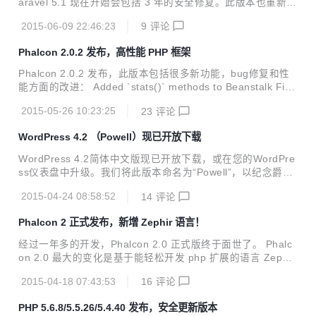
aravel 5.1 现在开始会包括 3 年的安全修复。此版本也重新编
写了文档，而且添加了实时搜索的自动完成功能。 应用和生成
2015-06-09 22:46:23
9
评论
器转换为 PSR-2。 可以直接从一个 Blade 模板中解决一个服
务： @extends('layouts.app') @inject('stats', 'StatisticsSer
Phalcon 2.0.2 发布，高性能 PHP 框架
vice') <div>{{ $stats->getCustomerCount() }}</div> Larave
l 已经拥有一个强大的 event 系统，此版本基于这个功能的基
Phalcon 2.0.2 发布，此版本包括很多新功能，bug修复和性
础上基于 websocket...
能方面的改进： Added `stats()` methods to Beanstalk Fixe
d segfault when a docblock does not have annotations #1
2015-05-26 10:23:25
23
评论
0301 Fixed wrong number of parameters passed when tri
ggering an event in Mvc\Collection Now Mvc\Model check
WordPress 4.2 （Powell）现已开放下载
s if an attribute has a default value associated in th...
WordPress 4.2简体中文版现已开放下载，或在您的WordPre
ss仪表盘中升级。我们将此版本命名为“Powell”，以纪念爵士
钢琴手巴德·鲍威尔。4.2中的新功能会帮助您与全世界交流共
2015-04-24 08:58:52
14
评论
享。 更方便地共享内容 扩展的字符集支持 在定制器中切换主
题 更多的嵌入内容 更流畅的插件升级
Phalcon 2 正式发布，新增 Zephir 语言！
经过一年多的开发，Phalcon 2.0 正式版终于面世了。 Phalc
on 2.0 最大的变化是基于能轻松开发 php 扩展的语言 Zephi
r。 其他主要改进如下： 对 Phalcon 1.3.x 进行了大部分的重
2015-04-18 07:43:53
16
评论
写 对 Zephir 进行了调整和增强 Phalcon 2.0 版本兼容之前的
版本。 还未安装 Zephir 的请使用： git clone http://github.c
PHP 5.6.8/5.5.26/5.4.40 发布，安全更新版本
om/phalcon/cphalcongit checkout 2.0.0 cd ext sudo ./insta