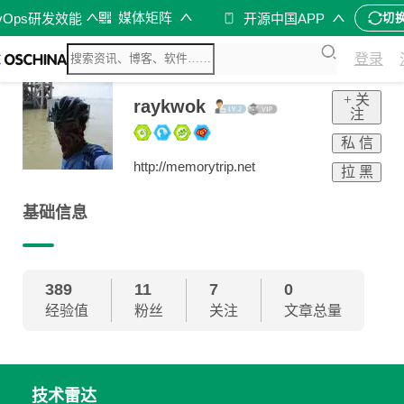
媒体矩阵
vOps研发效能
开源中国APP
切
登录
+ 关
raykwok
注
私 信
http://memorytrip.net
拉 黑
基础信息
389
11
7
0
经验值
粉丝
关注
文章总量
技术雷达