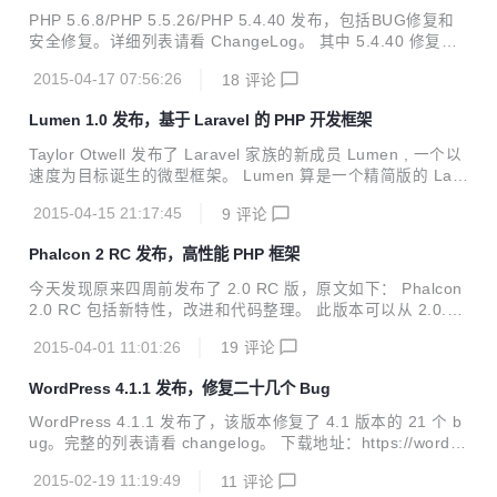
ll 标准安装： git clone http://github.com/phalcon/cph...
PHP 5.6.8/PHP 5.5.26/PHP 5.4.40 发布，包括BUG修复和
安全修复。详细列表请看 ChangeLog。 其中 5.4.40 修复了
CVE-2014-9709, CVE-2015-2301, CVE-2015-2783, CVE-2
2015-04-17 07:56:26
18
评论
015-1352 等漏洞，建议升级。 5.6.8 修复了 CVE-2015-135
1 and CVE-2015-1352 漏洞，建议升级。 5.5.26 修复了 CV
Lumen 1.0 发布，基于 Laravel 的 PHP 开发框架
E-2015-1351 and CVE-2015-1352 漏洞，建议升级。
Taylor Otwell 发布了 Laravel 家族的新成员 Lumen , 一个以
速度为目标诞生的微型框架。 Lumen 算是一个精简版的 Lara
vel，针对速度优化了框架的加载方式。Lumen 包括 Laravel
2015-04-15 21:17:45
9
评论
的主要功能：Eloquent，缓存，查询，验证，路由，中间件和
强大的 Laravel 服务容器，多余的功能需要自行开启。 要
Phalcon 2 RC 发布，高性能 PHP 框架
求： PHP >= 5.4 Mcrypt PHP Extension OpenSSL PHP Ext
ension Mbstring PHP Extension Tokenizer PHP Extension
今天发现原来四周前发布了 2.0 RC 版，原文如下： Phalcon
Lumen 1.0 是第一个正式版本，基于...
2.0 RC 包括新特性，改进和代码整理。 此版本可以从 2.0.0
分支安装，如果没有 Zephir： git clone http://github.com/ph
2015-04-01 11:01:26
19
评论
alcon/cphalcon git checkout 2.0.0 cd ext sudo ./install 如
果有 Zephir： git clone http://github.com/phalcon/cphalco
WordPress 4.1.1 发布，修复二十几个 Bug
n git checkout 2.0.0 zephir build 更多内容请看发行说明。
WordPress 4.1.1 发布了，该版本修复了 4.1 版本的 21 个 b
ug。完整的列表请看 changelog。 下载地址：https://wordpr
ess.org/latest.tar.gz WordPress是一种使用PHP语言开发的
2015-02-19 11:19:49
11
评论
博客平台，用户可以在支持PHP和MySQL 数据库的服务器上