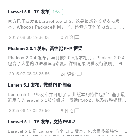
Laravel 5.5 LTS 发布
拒绝
官方已正式发布Laravel 5.5 LTS，这是最新的长期支持版
本，Whoops Package也回归了，还包含其他多项改进。 详
情：https://laravel-news.com/laravel-5-5
2017-08-30 19:36:06
0
评论
Phalcon 2.0.4 发布，高性能 PHP 框架
Phalcon 2.0.4 发布，与其他2.0.x版本相比，Phalcon 2.0.4
包含了大量的改进和bug修复。详细记录请看发行说明。 Phal
conPHP 是一个使用 C 扩展开发的 PHP Web 框架，提供高
2015-07-08 08:25:56
24
评论
性能和低资源占用。 Phalcon 是一个开源的、全堆栈的 PHP
5 框架，使用 C 扩展编写，专门为高性能优化。无需学习和使
Lumen 5.1 发布，微型 PHP 框架
用 C 语言，所有函数都以 PHP 类的方式曾现。Phalcon 是一
个松耦合的框架。
Lumen 5.1 已经发布并可用了 。此版本的特性包括：基于最
近发布的laravel 5.1部分组成，遵循PSR-2，以及各种错误修
复和改进。基于包含的Laravel5.1组件，也意味着Lumen支持
2015-06-17 08:29:50
8
评论
事件广播，模型工厂，和单元测试。 Lumen , 一个以速度为
目标诞生的微型框架. Lumen 算是一个精简版的 Laravel，针
Laravel 5.1 LTS 发布，支持 PSR-2
对速度优化了框架的加载方式, 多余的功能需要自行开启。
Laravel 5.1 是 Laravel 首个 LTS 版本，包含很多新特性。 L