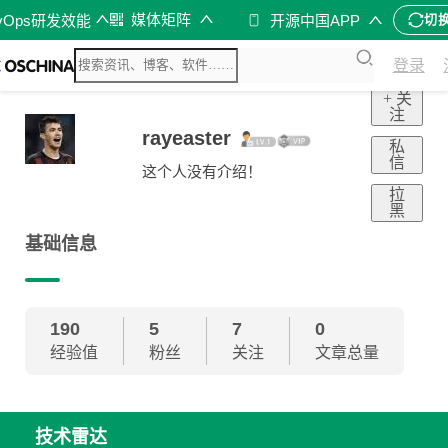
媒体矩阵
vOps研发效能
开源中国APP
切
登录
+ 关
注
rayeaster
私
信
这个人没有介绍！
拉
黑
基础信息
190
5
7
0
经验值
粉丝
关注
文章总量
技术雷达