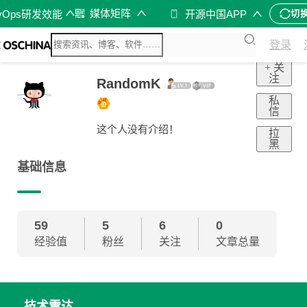
媒体矩阵
vOps研发效能
开源中国APP
切
登录
+ 关
注
RandomK
私
信
这个人没有介绍！
拉
黑
基础信息
59
5
6
0
经验值
粉丝
关注
文章总量
技术雷达