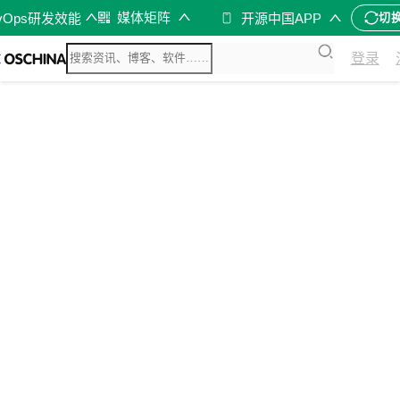
媒体矩阵
vOps研发效能
开源中国APP
切
登录