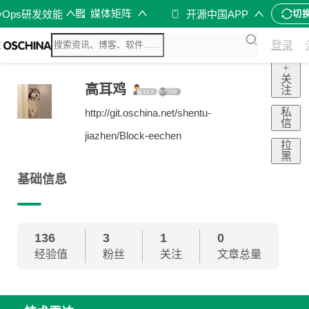
媒体矩阵
vOps研发效能
开源中国APP
切
登录
+
关
高耳鸡
注
私
http://git.oschina.net/shentu-
信
jiazhen/Block-eechen
拉
黑
基础信息
136
3
1
0
经验值
粉丝
关注
文章总量