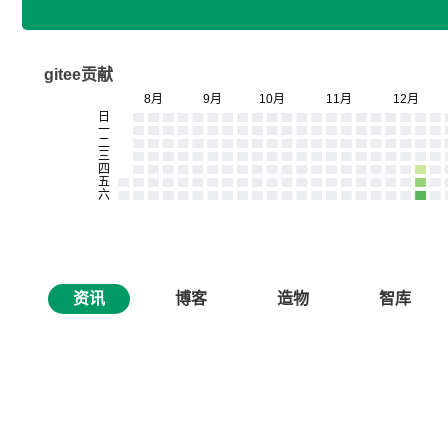
gitee贡献
资讯
博客
造物
智库