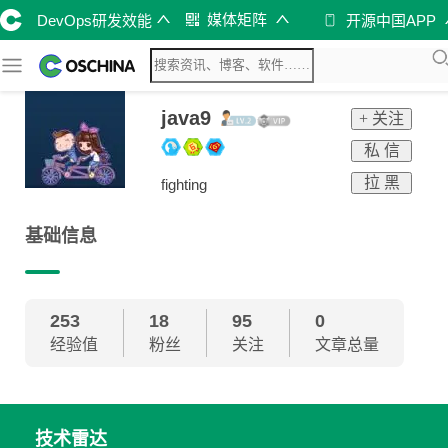
媒体矩阵
DevOps研发效能
开源中国APP
java9
+ 关注
私 信
拉 黑
fighting
基础信息
253
18
95
0
经验值
粉丝
关注
文章总量
技术雷达