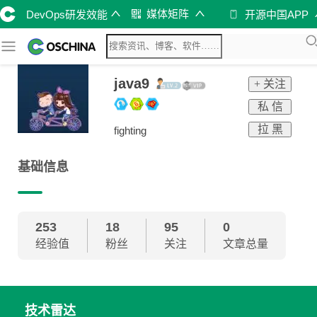
媒体矩阵
DevOps研发效能
开源中国APP
java9
+ 关注
私 信
拉 黑
fighting
基础信息
253
18
95
0
经验值
粉丝
关注
文章总量
技术雷达