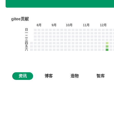
gitee贡献
资讯
博客
造物
智库