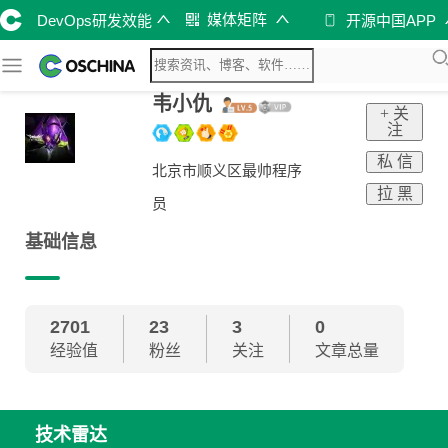
媒体矩阵
DevOps研发效能
开源中国APP
韦小仇
+ 关
注
私 信
北京市顺义区最帅程序
拉 黑
员
基础信息
2701
23
3
0
经验值
粉丝
关注
文章总量
技术雷达