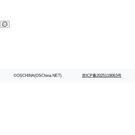
©OSCHINA(OSChina.NET)
京ICP备2025119063号