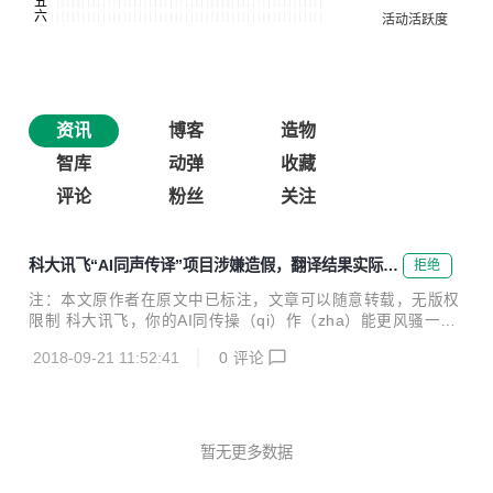
资讯
博客
造物
智库
动弹
收藏
评论
粉丝
关注
科大讯飞“AI同声传译”项目涉嫌造假，翻译结果实际是
拒绝
人工翻译
注：本文原作者在原文中已标注，文章可以随意转载，无版权
限制 科大讯飞，你的AI同传操（qi）作（zha）能更风骚一点
吗 2018.9.20 今天一早来到国际会议中心，本以为just anoth
2018-09-21 11:52:41
0
评论
er day in the booth，没想到被深深恶心了一把。 刚箱子里坐
下，搭档就说要直播。我想，哦好吧，反正不是第一次。我们
收拾收拾就准备开会了。 第一位教授是位日本教授，英语非常
的酸爽。因为要直播嘛，我们肯定比平时更紧绷一些，这时我
就注意到两边大屏幕下有实时字幕。 而且赫然看到“讯飞听见”
暂无更多数据
四个大字。我心里就有点烦。之前讯飞炒得最凶的时候我没怎
么说话，只是转了转同行“被AI”的朋友圈，心想哪天我要是...