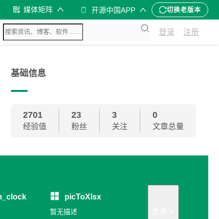
媒体矩阵
开源中国APP
切换老版本
登录
注册
基础信息
2701
23
3
0
经验值
粉丝
关注
文章总量
m_clock
picToXlsx
更多
暂无描述