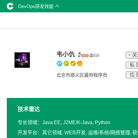
DevOps研发效能
韦小仇
+ 
私 
拉 
北京市顺义区最帅程序员
技术雷达
专长领域：Java EE, J2ME/K-Java, Python
开发平台：其它领域, WEB开发, 运维/系统/网络管理,