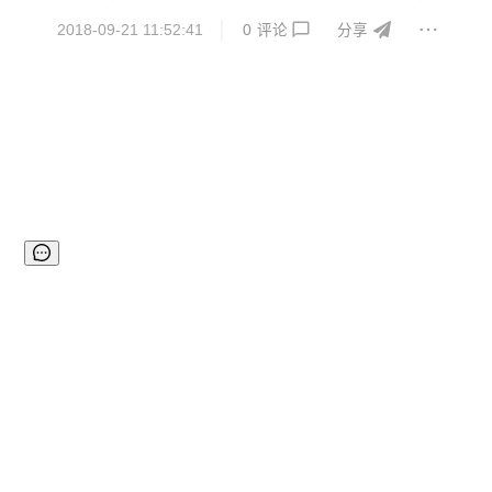
嘛，我们肯定比平时更紧绷一些，这时我就注意到两边大屏幕下
2018-09-21 11:52:41
0
评论
分享
的朋友圈，心想哪天我要是...