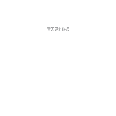
有实时字幕。 而且赫然看到“讯飞听见”四个大字。我心里就有点烦。之
暂无更多数据