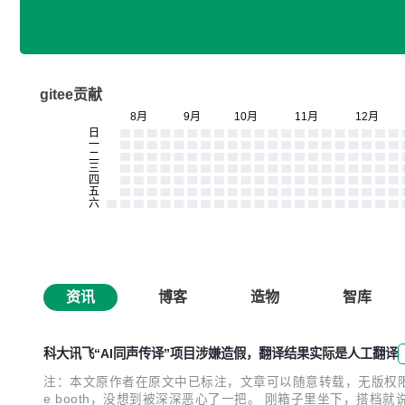
gitee贡献
资讯
博客
造物
智库
科大讯飞“AI同声传译”项目涉嫌造假，翻译结果实际是人工翻译
注：本文原作者在原文中已标注，文章可以随意转载，无版权限制 科大讯飞
e booth，没想到被深深恶心了一把。 刚箱子里坐下，搭