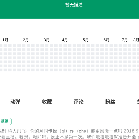
暂无描述
动弹
收藏
评论
粉丝
拒绝
，你的AI同传操（qi）作（zha）能更风骚一点吗 2018.9.20 今天一
档就说要直播。我想，哦好吧，反正不是第一次。我们收拾收拾就准备开