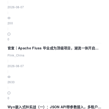
|
2026-08-07
|
200
|
0
官宣｜Apache Fluss 毕业成为顶级项目，湖流一体开启
Agentic Lake 全面实时化时代
Flink_China
|
2026-08-07
|
2633
|
0
Wyn嵌入式BI实战（一）：JSON API带参数接入，多租户数