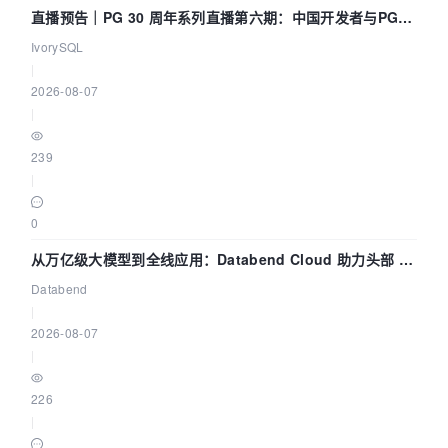
直播预告｜PG 30 周年系列直播第六期：中国开发者与PG内
核——我们改得动吗？我们贡献了什么？
IvorySQL
|
2026-08-07
|
239
|
0
从万亿级大模型到全线应用：Databend Cloud 助力头部 AI
企业构建全链路 Trace 数据管道
Databend
|
2026-08-07
|
226
|