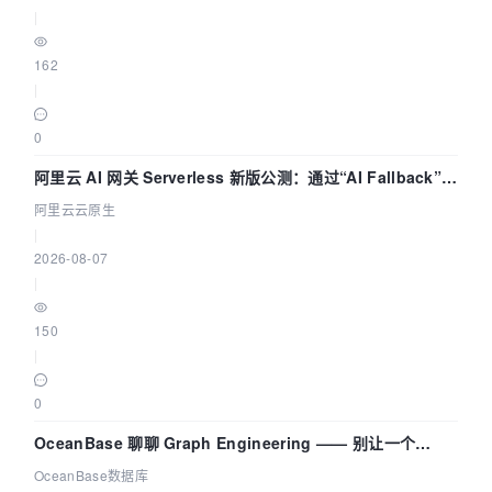
|
162
|
0
阿里云 AI 网关 Serverless 新版公测：通过“AI Fallback”与
拓扑可视化构建 AI 流量治理底座
阿里云云原生
|
2026-08-07
|
150
|
0
OceanBase 聊聊 Graph Engineering —— 别让一个
Agent 既当运动员又
OceanBase数据库