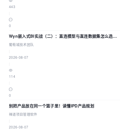
443
|
0
Wyn嵌入式BI实战（二）：直连模型与直连数据集怎么选，
参数为什么不生效？| 葡萄城技术团队
葡萄城技术团队
|
2026-08-07
|
114
|
0
别把产品放在同一个篮子里！读懂IPD产品规划
禅道项目管理软件
|
2026-08-07