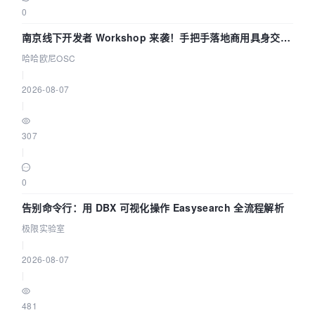
0
南京线下开发者 Workshop 来袭！手把手落地商用具身交互
智能 Agent 应用
哈哈欧尼OSC
|
2026-08-07
|
307
|
0
告别命令行：用 DBX 可视化操作 Easysearch 全流程解析
极限实验室
|
2026-08-07
|
481