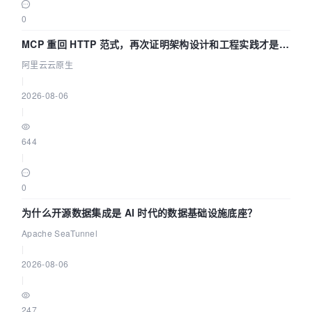
0
MCP 重回 HTTP 范式，再次证明架构设计和工程实践才是稀
缺资源
阿里云云原生
|
2026-08-06
|
644
|
0
为什么开源数据集成是 AI 时代的数据基础设施底座？
Apache SeaTunnel
|
2026-08-06
|
247