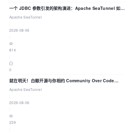
一个 JDBC 参数引发的架构演进：Apache SeaTunnel 如何
解决数据同步中的“定时 Flush”难题
Apache SeaTunnel
|
2026-08-06
|
814
|
0
就在明天！白鲸开源与你相约 Community Over Code
Asia 2026 主题演讲！
Apache SeaTunnel
|
2026-08-06
|
239
|