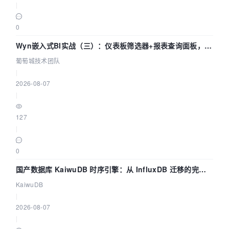
|
0
Wyn嵌入式BI实战（三）：仪表板筛选器+报表查询面板，参
数联动全闭环
葡萄城技术团队
|
2026-08-07
|
127
|
0
国产数据库 KaiwuDB 时序引擎：从 InfluxDB 迁移的完整
技术路径
KaiwuDB
|
2026-08-07
|