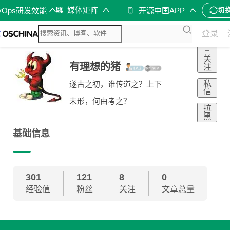
媒体矩阵
vOps研发效能
开源中国APP
切
登录
+
关
有理想的猪
注
私
遂古之初，谁传道之？上下
信
未形，何由考之？
拉
黑
基础信息
301
121
8
0
经验值
粉丝
关注
文章总量