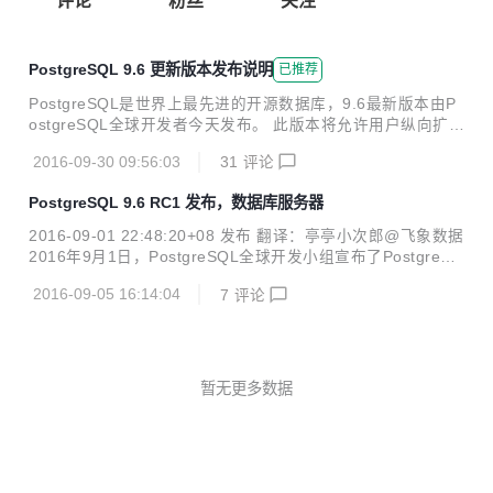
评论
粉丝
关注
PostgreSQL 9.6 更新版本发布说明
已推荐
PostgreSQL是世界上最先进的开源数据库，9.6最新版本由P
ostgreSQL全球开发者今天发布。 此版本将允许用户纵向扩展
(scale-up)和横向扩展(scale-out)来提高数据库的查询性能。
2016-09-30 09:56:03
31
评论
新功能包括并行查询、同步复制改进、短语搜索、 性能和易用
性方面的改进，并提供了其他许多方面的功能。 纵向扩展的并
PostgreSQL 9.6 RC1 发布，数据库服务器
行查询 9.6版本现支持一些并行查询操作，因而能够利用服务
器上的几个或所有的CPU内核来进行运算，这样返回查询结果
2016-09-01 22:48:20+08 发布 翻译：亭亭小次郎@飞象数据
更快。 此版本的并行功能包括并行顺序表扫描、聚合和联接。
2016年9月1日，PostgreSQL全球开发小组宣布了PostgreSQ
根据详细信息和可用内核，并行性可以加快大数据查询，最快
L9.6第一个RC候选发布版提供下载。 这个RC版本包含9.6最
时可高达32倍。 Synthetic Genomics的...
2016-09-05 16:14:04
7
评论
终版本中将要包含的新功能，也包括在前四个beta测试版本中
所发现问题的补丁。 我们鼓励广大用户在新的RC版本中测试
大家各自的应用。 自 Beta 4 以来的更新 PostgreSQL 9.6 R
C 1 包含在测试 Beta 4过程中发现的所有问题的修复: 添加用
于检查索引访问的SQL函数 修复Bloom Index中若干bug 添加
暂无更多数据
TOAST 插入bug 的回归测试样例 解决并...