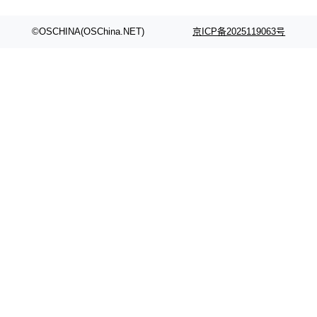
©OSCHINA(OSChina.NET)
京ICP备2025119063号