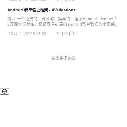
框架 AFormChange为库，可以直接导出jar包 AFormChange
Demo为演示，快速学习使用AFormChange为库 AValidation
Android 表单验证框架 - AValidations
s使用 1.下载zip或者克隆AFormChange项目 2.导入Eclips
e，右键工程->preference->Android->library->Add,选择AFo
简介 一个免费的、开源的、简易的、遵循Apache Licence 2.
rmChange工程加入后 apply应用 3.demo...
0开源协议发布，超级容易扩展的android表单验证的小框架，
内置多种正则匹配如
2014-11-22 08:18:53
0
评论
暂无更多数据