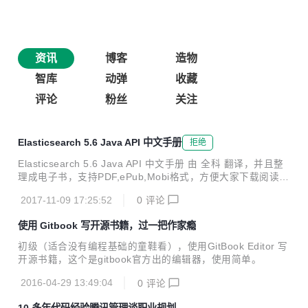
资讯
博客
造物
智库
动弹
收藏
评论
粉丝
关注
Elasticsearch 5.6 Java API 中文手册
拒绝
Elasticsearch 5.6 Java API 中文手册 由 全科 翻译，并且整
理成电子书，支持PDF,ePub,Mobi格式，方便大家下载阅读。
不只是官方文档的翻译，还包含使用实例，包含我们使用踩过
2017-11-09 17:25:52
0
评论
的坑 阅读地址：https://es.quanke.name 下载地址：https://
www.gitbook.com/book/quanke/elasticsearch-java github
使用 Gitbook 写开源书籍，过一把作家瘾
地址：https://github.com/quanke/elasticsearch-java give地
址：https://gitee.com/quanke/elasticsearch-java ...
初级（适合没有编程基础的童鞋看），使用GitBook Editor 写
开源书籍，这个是gitbook官方出的编辑器，使用简单。
2016-04-29 13:49:04
0
评论