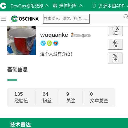
媒体矩阵
DevOps研发效能
开源中国APP
+ 关
注
woquanke
私
信
这个人没有介绍！
拉
黑
基础信息
135
64
9
0
经验值
粉丝
关注
文章总量
技术雷达