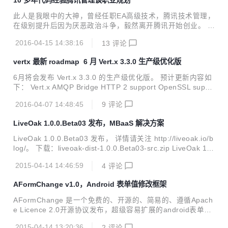
10 多年代码经验腾讯管理谈职业规划
此人是我眼中的大神，曾经任职EA高级技术，腾讯技术管理，
在级别提升后因为厌恶政治斗争，毅然离开腾讯开始创业。 C
TO眼中的牛人是什么？ 有多种解决方案； 有架构思维； 一
2016-04-15 14:38:16
13
评论
专多通； 有预判能力； 思维不单一； 基础扎实； 有一些高阶
技能； 技术人员分工： 前端： 多看别人的效果，别人做出来
vertx 最新 roadmap 6 月 Vert.x 3.3.0 生产级优化版
的模仿做出来，学习新技术，前端技术更新快，需要超级顺速
的更新自己的技术 后端 （分为逻辑和服务） 逻辑 像php,生命
6月将会发布 Vert.x 3.3.0 的生产级优化版。 预计更新内容如
周期相对短，变化快，更加需要学习新技术。 服务 生命周期
下： Vert.x AMQP Bridge HTTP 2 support OpenSSL suppo
长，复用要求更加高，多考虑架构的问题 运维 对于运营来说
rt Event Bus TCP communication Improved cluster memb
预判能力很重要 测试 一个强势的部门，如果不能强制那就不
2016-04-07 14:48:45
9
评论
er discovery Camel integration Vert.x 2 - 3 event bus brid
要做测试 铁塔模型和故宫模...
ge Security and Performance tests Metrics Asynchronous
LiveOak 1.0.0.Beta03 发布，MBaaS 解决方案
DNS resolution 详情请点击这里。
LiveOak 1.0.0.Beta03 发布， 详情请关注 http://liveoak.io/b
log/。 下载：liveoak-dist-1.0.0.Beta03-src.zip LiveOak 1.
0.0.Final 版本将会引入以下特性： API 使用测量和其他分析
2015-04-14 14:46:59
4
评论
SDKs 和工具 继续改进工作台的 UX 请下载并尝试新版本。 Li
veOak 是一个来自红帽的全开源的 MBaaS 解决方案。MBaa
AFormChange v1.0，Android 表单值修改框架
S 通过提供关键的后端服务来加速移动应用的开发。
AFormChange 是一个免费的、开源的、简易的、遵循Apach
e Licence 2.0开源协议发布，超级容易扩展的android表单数
据改变时处理的小框架。 AFormChange android 表单值修改
2015-04-14 13:20:36
2
评论