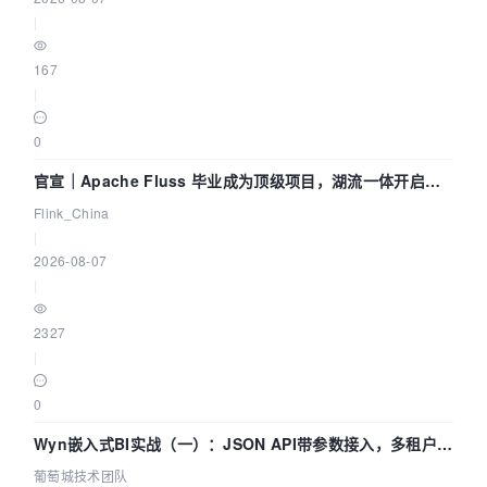
|
167
|
0
官宣｜Apache Fluss 毕业成为顶级项目，湖流一体开启
Agentic Lake 全面实时化时代
Flink_China
|
2026-08-07
|
2327
|
0
Wyn嵌入式BI实战（一）：JSON API带参数接入，多租户数
据源配置指南 | 葡萄城技术团队
葡萄城技术团队