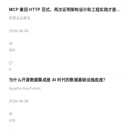
MCP 重回 HTTP 范式，再次证明架构设计和工程实践才是稀
缺资源
阿里云云原生
|
2026-08-06
|
580
|
0
为什么开源数据集成是 AI 时代的数据基础设施底座？
Apache SeaTunnel
|
2026-08-06
|
236
|