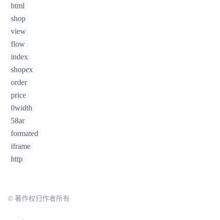
html
shop
view
flow
index
shopex
order
price
0width
58ar
formated
iframe
http
© 著作权归作者所有