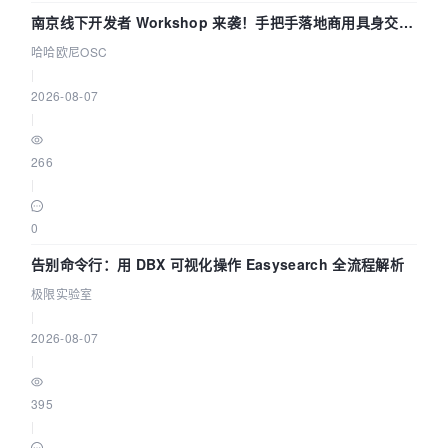
南京线下开发者 Workshop 来袭！手把手落地商用具身交互
智能 Agent 应用
哈哈欧尼OSC
|
2026-08-07
|
266
|
0
告别命令行：用 DBX 可视化操作 Easysearch 全流程解析
极限实验室
|
2026-08-07
|
395
|