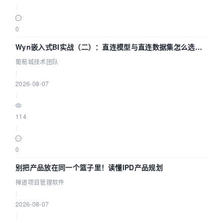
|
0
Wyn嵌入式BI实战（二）：直连模型与直连数据集怎么选，
参数为什么不生效？| 葡萄城技术团队
葡萄城技术团队
|
2026-08-07
|
114
|
0
别把产品放在同一个篮子里！读懂IPD产品规划
禅道项目管理软件
|
2026-08-07
|