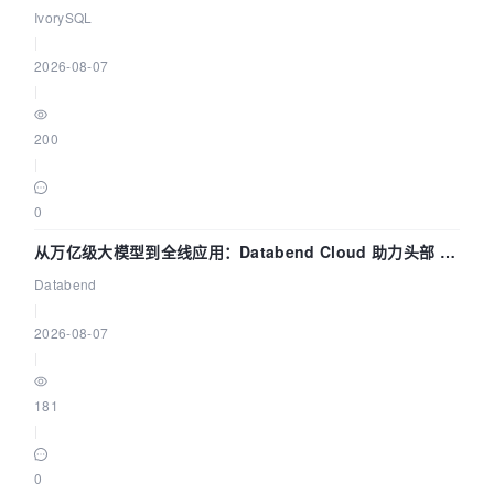
核——我们改得动吗？我们贡献了什么？
IvorySQL
|
2026-08-07
|
200
|
0
从万亿级大模型到全线应用：Databend Cloud 助力头部 AI
企业构建全链路 Trace 数据管道
Databend
|
2026-08-07
|
181
|
0