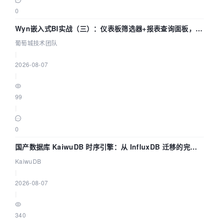
0
Wyn嵌入式BI实战（三）：仪表板筛选器+报表查询面板，参
数联动全闭环
葡萄城技术团队
|
2026-08-07
|
99
|
0
国产数据库 KaiwuDB 时序引擎：从 InfluxDB 迁移的完整
技术路径
KaiwuDB
|
2026-08-07
|
340