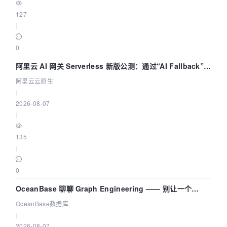
127
|
0
阿里云 AI 网关 Serverless 新版公测：通过“AI Fallback”与
拓扑可视化构建 AI 流量治理底座
阿里云云原生
|
2026-08-07
|
135
|
0
OceanBase 聊聊 Graph Engineering —— 别让一个
Agent 既当运动员又
OceanBase数据库
|
2026-08-07