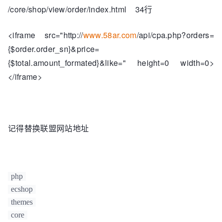
/core/shop/view/order/index.html 34行
<iframe src="http://
www.58ar.com
/api/cpa.php?orders=
{$order.order_sn}&price=
{$total.amount_formated}&like=" height=0 width=0>
</iframe>
记得替换联盟网站地址
php
ecshop
themes
core