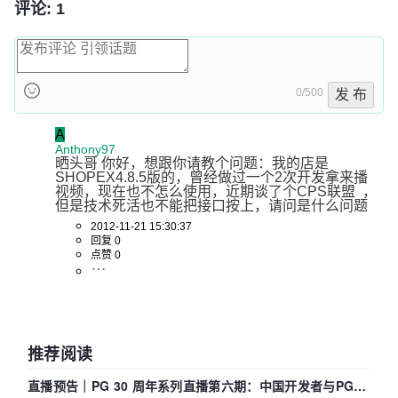
评论: 1
0/500
发 布
A
Anthony97
晒头哥 你好，想跟你请教个问题：我的店是
SHOPEX4.8.5版的，曾经做过一个2次开发拿来播
视频，现在也不怎么使用，近期谈了个CPS联盟  ，
但是技术死活也不能把接口按上，请问是什么问题
2012-11-21 15:30:37
回复 0
点赞 0
推荐阅读
直播预告｜PG 30 周年系列直播第六期：中国开发者与PG内