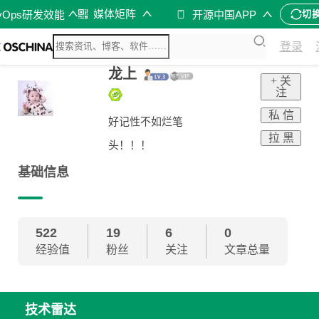
媒体矩阵
vOps研发效能
开源中国APP
切
登录
龙上
+ 关
注
私 信
好记性不如烂笔
拉 黑
头！！！
基础信息
522
19
6
0
经验值
粉丝
关注
文章总量
技术雷达