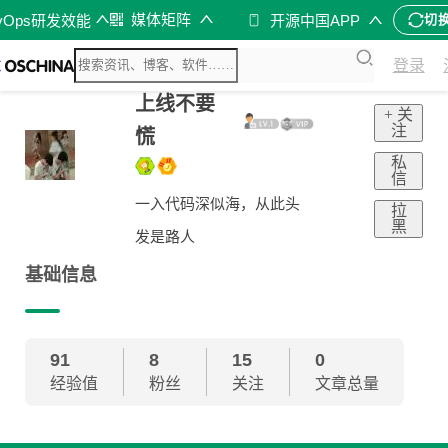
媒体矩阵
vOps研发效能
开源中国APP
切
登录
上线不要
+ 关
注
慌
私
信
一入代码深似海，从此头
拉
黑
发是路人
基础信息
91
8
15
0
经验值
粉丝
关注
文章总量