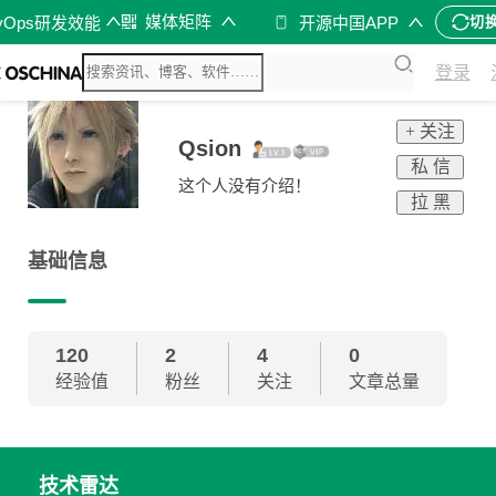
媒体矩阵
vOps研发效能
开源中国APP
切
登录
+ 关注
Qsion
私 信
这个人没有介绍！
拉 黑
基础信息
120
2
4
0
经验值
粉丝
关注
文章总量
技术雷达