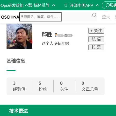
媒体矩阵
vOps研发效能
开源中国APP
切
登录
+ 关注
邱胜
私 信
这个人没有介绍！
拉 黑
基础信息
3
5
8
0
经验值
粉丝
关注
文章总量
技术雷达