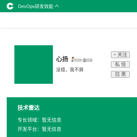
DevOps研发效能
+ 关注
心扬
私 信
没错，我不屑
拉 黑
技术雷达
专长领域：暂无信息
开发平台：暂无信息