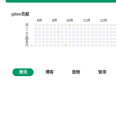
gitee贡献
资讯
博客
造物
智库