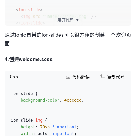
<
ion-slide
>
<
img
src
=
"images/slide2.png"
 />
展开代码
▼
</
ion-slide
>
通过ionic自带的ion-slides可以很方便的创建一个欢迎页
<
ion-slide
>
面
<
img
src
=
"images/slide3.png"
 />
</
ion-slide
>
4.创建welcome.scss
<
ion-slide
>
<
ion-row
>
Css
<
ion-col
>
代码解读
复制代码
<
img
src
=
"images/slide4.png"
 />
</
ion-col
>
ion-slide {

</
ion-row
>
background-color
: 
#eeeeee
;

<
ion-row
>
}

<
ion-col
>
<
button
light
 (
click
)=
"goToHome()"
>
ion-slide 
img
 {

立即启动
</
button
>
height
: 
70vh
!important
;

</
ion-col
>
width
: auto 
!important
;
