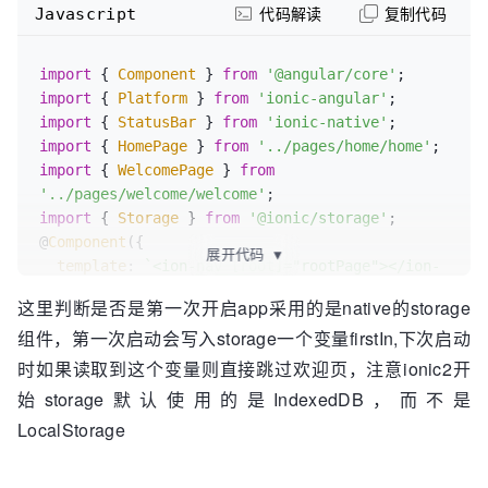
this
.
navCtr
.
setRoot
(
HomePage
);

Javascript
代码解读
复制代码
    }

}
import
 { 
Component
 } 
from
'@angular/core'
import
 { 
Platform
 } 
from
'ionic-angular'
import
 { 
StatusBar
 } 
from
'ionic-native'
import
 { 
HomePage
 } 
from
'../pages/home/home'
import
 { 
WelcomePage
 } 
from
'../pages/welcome/welcome'
import
 { 
Storage
 } 
from
'@ionic/storage'
;

@
Component
({

展开代码
▼
template
: 
`<ion-nav [root]="rootPage"></ion-
nav>`
,

这里判断是否是第一次开启app采用的是native的storage
组件，第一次启动会写入storage一个变量firstIn,下次启动
export
class
MyApp
 { 

时如果读取到这个变量则直接跳过欢迎页，注意ionic2开
rootPage
: any; 

始storage默认使用的是IndexedDB，而不是
LocalStorage
constructor
(
platform: Platform, public 
storage: Storage
) {
