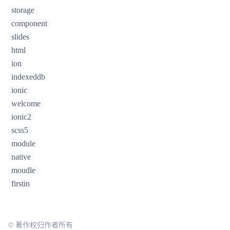
this
.
storage
.
get
(
'firstIn'
).
then
(
(
result
) 
storage
=>
 { 

component
slides
if
(result){  

html
this
.
rootPage
 = 
HomePage
; 

ion
      } 

else
{

indexeddb
this
.
storage
.
set
(
'firstIn'
, 
true
);

ionic
this
.
rootPage
 = 
WelcomePage
;

welcome
      }

ionic2
scss5
    }

module
    );  

native
moudle
firstin
    platform.
ready
().
then
(
() =>
 {

// Okay, so the platform is ready and our 
plugins are available.
// Here you can do any higher level 
© 著作权归作者所有