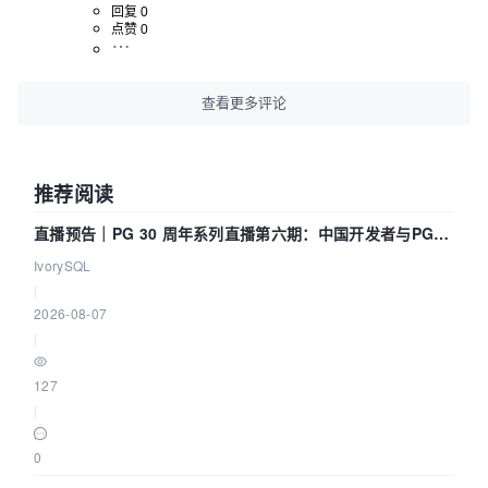
回复 0
点赞 0
查看更多评论
推荐阅读
直播预告｜PG 30 周年系列直播第六期：中国开发者与PG内
核——我们改得动吗？我们贡献了什么？
IvorySQL
|
2026-08-07
|
127
|
0