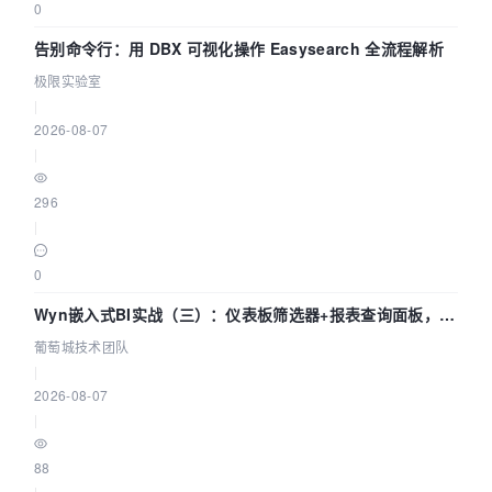
0
告别命令行：用 DBX 可视化操作 Easysearch 全流程解析
极限实验室
|
2026-08-07
|
296
|
0
Wyn嵌入式BI实战（三）：仪表板筛选器+报表查询面板，参
数联动全闭环
葡萄城技术团队
|
2026-08-07
|
88
|