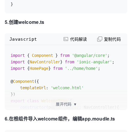
</
ion-row
>
}
</
ion-slide
>
</
ion-slides
>
5.创建welcome.ts
Javascript
代码解读
复制代码
import
 { 
Component
 } 
from
'@angular/core'
import
 {
NavController
} 
from
'ionic-angular'
import
 {
HomePage
} 
from
'../home/home'
;  

@
Component
({

templateUrl
: 
'welcome.html'
export
class
WelcomePage
 {

展开代码
▼
constructor
(
public navCtr: NavController
){ 

    }

6.在根组件导入welcome组件，编辑app.moudle.ts
goToHome
(
){
