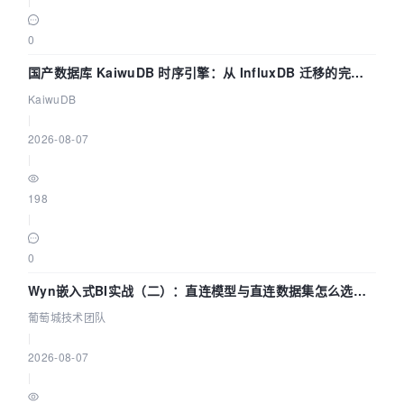
0
国产数据库 KaiwuDB 时序引擎：从 InfluxDB 迁移的完整
技术路径
KaiwuDB
|
2026-08-07
|
198
|
0
Wyn嵌入式BI实战（二）：直连模型与直连数据集怎么选，
参数为什么不生效？| 葡萄城技术团队
葡萄城技术团队
|
2026-08-07
|