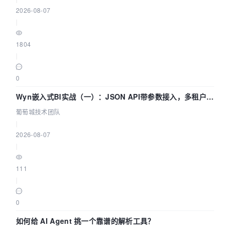
2026-08-07
|
1804
|
0
Wyn嵌入式BI实战（一）：JSON API带参数接入，多租户数
据源配置指南 | 葡萄城技术团队
葡萄城技术团队
|
2026-08-07
|
111
|
0
如何给 AI Agent 挑一个靠谱的解析工具？