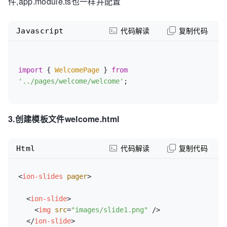
件,app.module.ts也一样并配置
Javascript
代码解读
复制代码
import
 { 
WelcomePage
 } 
from
'../pages/welcome/welcome'
;
3.创建模板文件welcome.html
Html
代码解读
复制代码
<
ion-slides
pager
>
<
ion-slide
>
<
img
src
=
"images/slide1.png"
 />
</
ion-slide
>