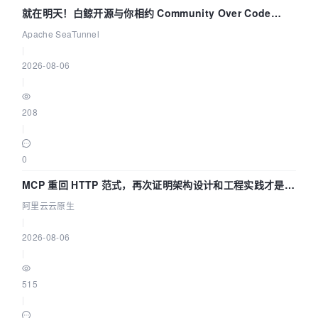
就在明天！白鲸开源与你相约 Community Over Code
Asia 2026 主题演讲！
Apache SeaTunnel
|
2026-08-06
|
208
|
0
MCP 重回 HTTP 范式，再次证明架构设计和工程实践才是稀
缺资源
阿里云云原生
|
2026-08-06
|
515
|