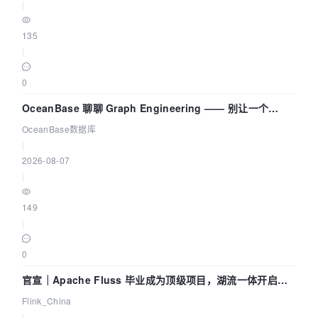
|
135
|
0
OceanBase 聊聊 Graph Engineering —— 别让一个
Agent 既当运动员又
OceanBase数据库
|
2026-08-07
|
149
|
0
官宣｜Apache Fluss 毕业成为顶级项目，湖流一体开启
Agentic Lake 全面实时化时代
Flink_China
|