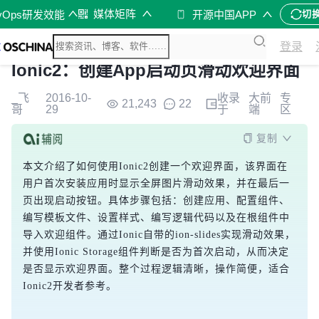
媒体矩阵
vOps研发效能
开源中国APP
切
登录
Ionic2：创建App启动页滑动欢迎界面
_飞
2016-10-
收录
大前
专
21,243
22
哥
29
于
端
区
复制
本文介绍了如何使用Ionic2创建一个欢迎界面，该界面在
用户首次安装应用时显示全屏图片滑动效果，并在最后一
页出现启动按钮。具体步骤包括：创建应用、配置组件、
编写模板文件、设置样式、编写逻辑代码以及在根组件中
导入欢迎组件。通过Ionic自带的ion-slides实现滑动效果，
并使用Ionic Storage组件判断是否为首次启动，从而决定
是否显示欢迎界面。整个过程逻辑清晰，操作简便，适合
Ionic2开发者参考。