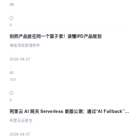
98
|
0
别把产品放在同一个篮子里！读懂IPD产品规划
禅道项目管理软件
|
2026-08-07
|
101
|
0
阿里云 AI 网关 Serverless 新版公测：通过“AI Fallback”与
拓扑可视化构建 AI 流量治理底座
阿里云云原生
|
2026-08-07