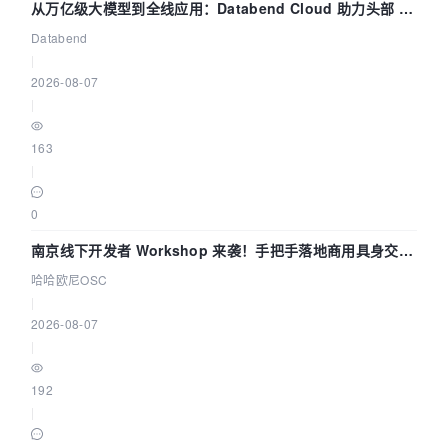
从万亿级大模型到全线应用：Databend Cloud 助力头部 AI
企业构建全链路 Trace 数据管道
Databend
|
2026-08-07
|
163
|
0
南京线下开发者 Workshop 来袭！手把手落地商用具身交互
智能 Agent 应用
哈哈欧尼OSC
|
2026-08-07
|
192
|