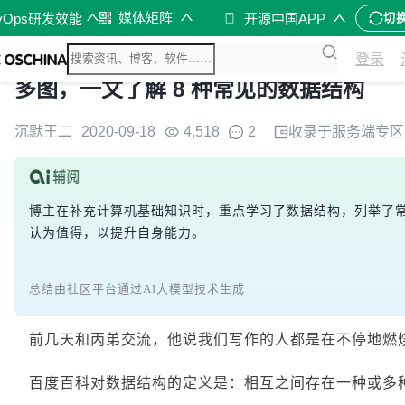
媒体矩阵
vOps研发效能
开源中国APP
切
登录
多图，一文了解 8 种常见的数据结构
沉默王二
2020-09-18
4,518
2
收录于
服务端
专区
博主在补充计算机基础知识时，重点学习了数据结构，列举了
认为值得，以提升自身能力。
总结由社区平台通过AI大模型技术生成
前几天和丙弟交流，他说我们写作的人都是在不停地燃
百度百科对数据结构的定义是：相互之间存在一种或多