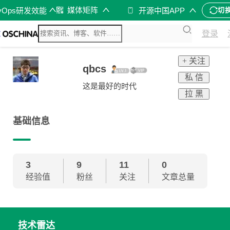
媒体矩阵
vOps研发效能
开源中国APP
切
登录
+ 关注
qbcs
私 信
这是最好的时代
拉 黑
基础信息
3
9
11
0
经验值
粉丝
关注
文章总量
技术雷达