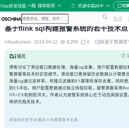
媒体矩阵
vOps研发效能
开源中国APP
切
登录
基于flink sql构建报警系统的若干技术点
infrastructure
2019-04-12
8,289
0
收录于
数据库
博客讨论了滑动窗口数据处理、海量tag去重、用户配置数据拉
警屏蔽等技术的实现细节。滑动窗口需保留历史数据以计算聚
海量tag通过采样率、布隆过滤器和ES幂等性保存去重，同时
防ES冲击。用户配置数据通过独立线程拉取，报警屏蔽采用Redi
NX+EX机制防洪灾。作者认为报警系统核心在于动态阈值设置
将研究相关技术。
总结由社区平台通过AI大模型技术生成