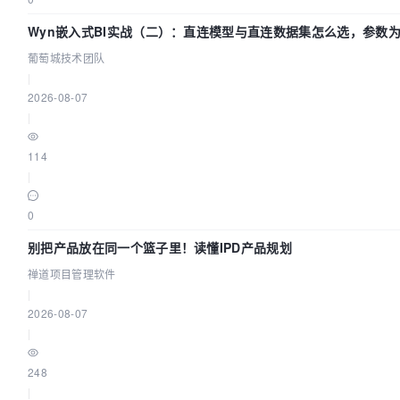
Wyn嵌入式BI实战（二）：直连模型与直连数据集怎么选，参数
生效？| 葡萄城技术团队
葡萄城技术团队
|
2026-08-07
|
114
|
0
别把产品放在同一个篮子里！读懂IPD产品规划
禅道项目管理软件
|
2026-08-07
|
248
|