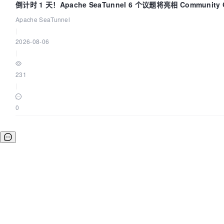
倒计时 1 天！Apache SeaTunnel 6 个议题将亮相 Community 
Code Asia 2026
Apache SeaTunnel
|
2026-08-06
|
231
|
0
©OSCHINA(OSChina.NET)
京ICP备2025119063号