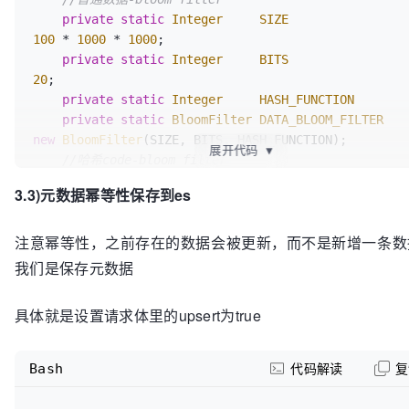
        this.augmentFactor = ((Number) afObj).intValue();

private
static
Integer
SIZE
        //
5
)开始汇总以便后面计算各种
95
线之类的值

100
 * 
1000
 * 
1000
;

        Integer[] intArray = new Integer[jsonSize];

private
static
Integer
BITS
        intArray = jsonArray.toArray(intArray);

20
;

        for (int index = 
0
; index < jsonSize; index+
private
static
Integer
HASH_FUNCTION
            countContainer[index] += intArray[index];

private
static
BloomFilter
DATA_BLOOM_FILTER
        }

new
BloomFilter
(SIZE, BITS, HASH_FUNCTION);

        //
6
)over

展开代码
▼
//哈希code-bloom filter
    }
private
static
BloomFilter
HASHCODE_BLOOM_FILTE
3.3)元数据幂等性保存到es
new
BloomFilter
(SIZE, BITS, HASH_FUNCTION); 

注意幂等性，之前存在的数据会被更新，而不是新增一条数
public
static
synchronized
boolean
isNewKey
(Strin
我们是保存元数据
data)
 {

Key
dataKey
=
new
Key
(data.getBytes());

具体就是设置请求体里的upsert为true
if
 (
false
 == 
DATA_BLOOM_FILTER.membershipTest(dataKey)) {

//不存在就是真的不存在
Bash
代码解读
复
return
true
;

        }
