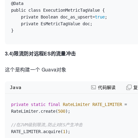
@Data

//再做hashcode的2次判断
public class ExecutionMetricTagValue {

if
 (
false
 == 
    private Boolean doc_as_upsert=
true
;

HASHCODE_BLOOM_FILTER.membershipTest(hashCodeKey(dat
    private EsMetricTagValue doc;

{

}
//不存在就是真的不存在
return
true
;

        }

//(如果2次都说存在,也没办法了,这条数据丢弃)
3.4)限流防对远程ES的流量冲击
//返回false表示不是new key
return
false
;

这个是构建一个 Guava对象
    }
Java
代码解读
复
private
static
final
RateLimiter
RATE_LIMITER
=
RateLimiter.create(
500
);

//在JVM级别限流,防止对ES产生冲击
RATE_LIMITER.acquire(
1
);