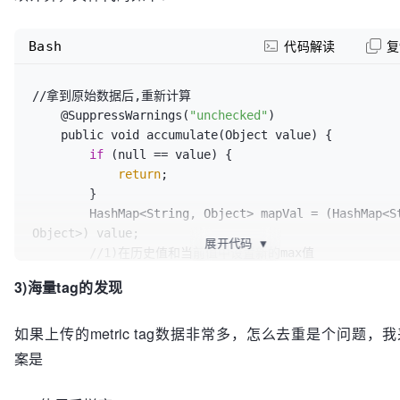
Bash
代码解读
复
//拿到原始数据后,重新计算

    @SuppressWarnings(
"unchecked"
)

    public void accumulate(Object value) {

if
 (null == value) {

return
;

        }

        HashMap<String, Object> mapVal = (HashMap<String, 
Object>) value;

展开代码
▼
        //1)在历史值和当前值中设置新的max值

        Object maxObj = mapVal.get(
"max"
);

3)海量tag的发现
        Object minObj = mapVal.get(
"min"
);

        Object countObj = mapVal.get(
"count"
);

如果上传的metric tag数据非常多，怎么去重是个问题，
        Object sumObj = mapVal.get(
"sum"
);

        Object afObj = mapVal.get(
"af"
);

案是
        Object ccObj = mapVal.get(
"cc"
);

if
 (null == maxObj || null == minObj || null