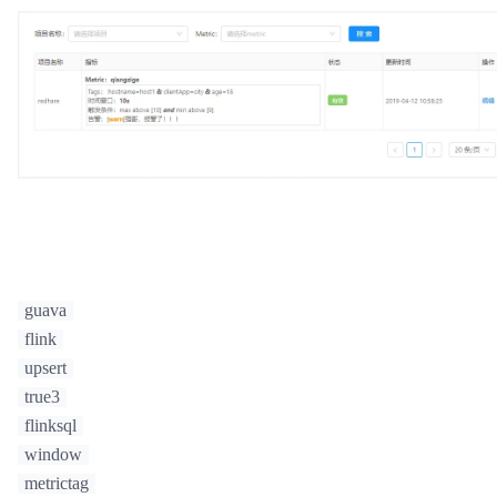
guava
flink
upsert
true3
flinksql
window
metrictag