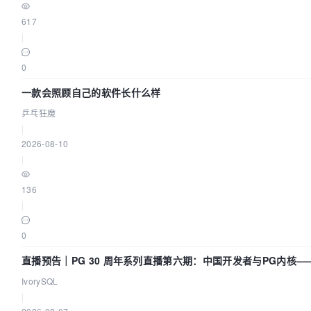
617
|
0
一款会照顾自己的软件长什么样
乒乓狂魔
|
2026-08-10
|
136
|
0
直播预告｜PG 30 周年系列直播第六期：中国开发者与PG内核—
改得动吗？我们贡献了什么？
IvorySQL
|