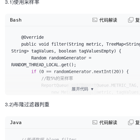
3.1)使用采样率
countObj || null == sumObj || null == afObj

            || null == ccObj) {

return
;

Bash
代码解读
复
        }

if
 (
false
 == (ccObj instanceof JSONArray)) {
    @Override

return
;

    public void filter(String metric, TreeMap<String, 
        }

String> tagValues, boolean tagValuesEmpty) {

        JSONArray jsonArray = (JSONArray) ccObj;

        Random randomGenerator = 
        int jsonSize = jsonArray.size();

RANDOM_THREAD_LOCAL.get();

if
 (0 == jsonSize) {

if
 (0 == randomGenerator.nextInt(20)) {

return
;

            //取5%的采样率

        }

            ReportQueue.put(ReportQueue.METRIC_TAG,

展开代码
▼
                new MetricAndTags(metric, tagValues, 
        this.max = Math.max(this.max, ((Number) 
tagValuesEmpty));

maxObj).doubleValue());

3.2)布隆过滤器判重
            //结束

        this.min = Math.min(this.min, ((Number) 
        } 
else
 {

minObj).doubleValue());

        this.count += ((Number) countObj).intValue();

Java
代码解读
复
        }

        this.sum += ((Number) sumObj).doubleValue();

    }
        //每次都是直接替换

//普通数据-bloom filter