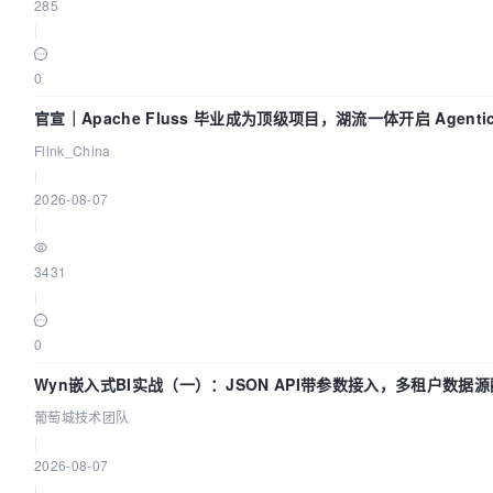
285
|
0
官宣｜Apache Fluss 毕业成为顶级项目，湖流一体开启 Agentic 
全面实时化时代
Flink_China
|
2026-08-07
|
3431
|
0
Wyn嵌入式BI实战（一）：JSON API带参数接入，多租户数据
南 | 葡萄城技术团队
葡萄城技术团队
|
2026-08-07
|