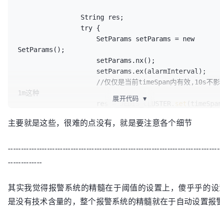
                String res;

                try {

                    SetParams setParams = new 
SetParams();

                    setParams.nx();

                    setParams.ex(alarmInterval);

                    //仅仅是当前timeSpan内有效,10s不影响30s 
1m这种

展开代码
▼
                    res = JEDIS_CLUSTER.
set
"_hubble_alarm_"
 + fullKey, 
"1"
, setParams);

主要就是这些，很难的点没有，就是要注意各个细节
                } catch (Exception e) {

                    LOG.error(e.toString());

---------------------------------------------------------------------------------
return
;

                }

-------------
if
 (null != res) {

                    //LOG.info(
"初次插入,可以报警"
);
其实我觉得报警系统的精髓在于阈值的设置上，傻乎乎的设
是没有技术含量的，整个报警系统的精髓就在于自动设置报