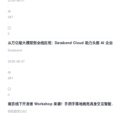
2026-08-07
|
387
|
0
从万亿级大模型到全线应用：Databend Cloud 助力头部 AI 企
链路 Trace 数据管道
Databend
|
2026-08-07
|
281
|
0
南京线下开发者 Workshop 来袭！手把手落地商用具身交互智能 A
应用
哈哈欧尼OSC