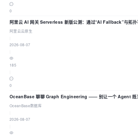
0
阿里云 AI 网关 Serverless 新版公测：通过“AI Fallback”与
构建 AI 流量治理底座
阿里云云原生
|
2026-08-07
|
185
|
0
OceanBase 聊聊 Graph Engineering —— 别让一个 Agent
员又
OceanBase数据库
|
2026-08-07
|