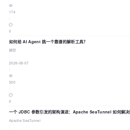
174
|
0
如何给 AI Agent 挑一个靠谱的解析工具？
颖欣
|
2026-08-07
|
300
|
0
一个 JDBC 参数引发的架构演进：Apache SeaTunnel 如何解
步中的“定时 Flush”难题
Apache SeaTunnel
|