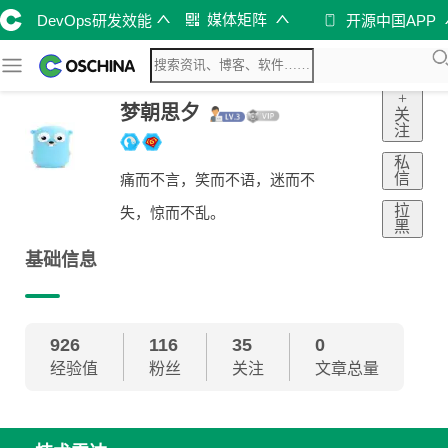
媒体矩阵
DevOps研发效能
开源中国APP
+
梦朝思夕
关
注
私
信
痛而不言，笑而不语，迷而不
拉
失，惊而不乱。
黑
基础信息
926
116
35
0
经验值
粉丝
关注
文章总量