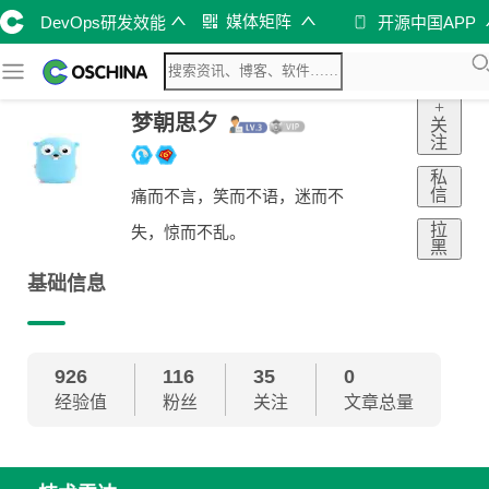
媒体矩阵
DevOps研发效能
开源中国APP
+
梦朝思夕
关
注
私
信
痛而不言，笑而不语，迷而不
拉
失，惊而不乱。
黑
基础信息
926
116
35
0
经验值
粉丝
关注
文章总量