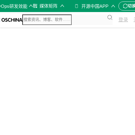
媒体矩阵
vOps研发效能
开源中国APP
切
登录