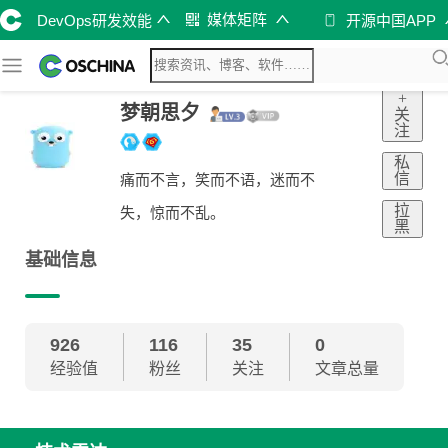
媒体矩阵
DevOps研发效能
开源中国APP
+
梦朝思夕
关
注
私
信
痛而不言，笑而不语，迷而不
拉
失，惊而不乱。
黑
基础信息
926
116
35
0
经验值
粉丝
关注
文章总量