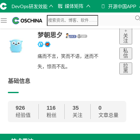
媒体矩阵
DevOps研发效能
开源中国APP
+
梦朝思夕
关
注
私
信
痛而不言，笑而不语，迷而不
拉
失，惊而不乱。
黑
基础信息
926
116
35
0
经验值
粉丝
关注
文章总量